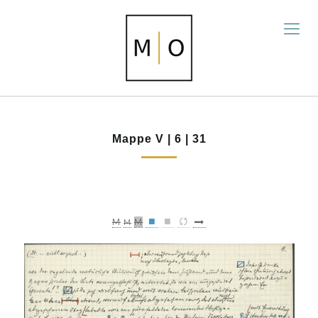
Mappe V | 6 | 31
M
M
M