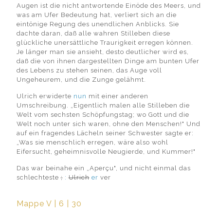
Augen ist die nicht antwortende Einöde des Meers, und
was am Ufer Bedeutung hat, verliert sich an die
eintönige Regung des unendlichen Anblicks. Sie
dachte daran, daß alle wahren Stilleben diese
glückliche unersättliche Traurigkeit erregen können.
Je länger man sie ansieht, desto deutlicher wird es,
daß die von ihnen dargestellten Dinge am bunten Ufer
des Lebens zu stehen seinen, das Auge voll
Ungeheurem, und die Zunge gelähmt.
Ulrich erwiderte
nun
mit einer anderen
Umschreibung. „Eigentlich malen alle Stilleben die
Welt vom sechsten Schöpfungstag; wo Gott und die
Welt noch unter sich waren, ohne den Menschen!" Und
auf ein fragendes Lächeln seiner Schwester sagte er:
„Was sie menschlich erregen, wäre also wohl
Eifersucht, geheimnisvolle Neugierde, und Kummer!"
Das war beinahe ein „Aperçu", und nicht einmal das
schlechteste
;
:
Ulrich
er
ver
Mappe V | 6 | 30