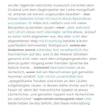
wo der regelnde natürliche Austausch zwischen dem
Zustand und dem Gegenspieler der Liebe mangelhaft
ist, entartet sie wie ein ungesundes Gewebe!" -
Das
Dieser Gedanke schien ihn durch etwas Besonderes
anzuziehen. Er
hätte sich vielfach und mit vielen
Beispielen ausbreiten lassen
. Aber
; aber während
sich Ulrich diese noch überlegte, lenkte
etwas, worauf
es
dabei
nicht abgesehen war, das aber
wohl
den
abgesehenen Weg
mit Erwartung
belebte wie ein
querfeldein kommender Wohlgeruch,
lenkte die
Gedanken
zuerst
scheinbar fast versehentlich das
Nachdenken
auf das, was in der Malerei Stilleben
genannt wird, oder nach dem entgegengesetzten, aber
ebenso guten Vorgang einer fremden Sprache die
Nature morte. „
Vielleicht
Gewissermaßen
ist es
lächerlich,
wenn
daß
ein Mensch einen gut gemalten
Hummer schätzt",
fuhr Ulrich unvermittelt fort
„spiegelblanke Trauben und einen an den Läufen
aufgehängten Hasen, in dessen Nähe immer auch ein
Fasan ist; denn der menschliche Appetit ist etwas
Lächerliches, und gemalter Appetit noch lächerlicher
als natürlicher"
sagte Ulrich vorbeugend. Aber
Und
beide hatten sie das Gefühl, daß diese Anknüpfung