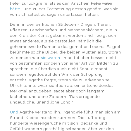
tiefer zurückgreife, als es den Anschein
hatte
habe
hätte
, und zu der Fortsetzung dessen gehöre, was sie
von sich selbst zu sagen unterlassen hatten.
Denn in den wirklichen Stilleben - Dingen, Tieren,
Pflanzen, Landschaften und Menschenkörpern, die in
den Kreis der Kunst gebannt worden sind - zeigt sich
etwas anderes, als sie darstellen, nämlich die
geheimnisvolle Dämonie des gemalten Lebens. Es gibt
berühmte solche Bilder, die beiden wußten also, woran
zu denken war
sie waren
; man tut aber besser, nicht
von bestimmten sondern von einer Art von Bildern zu
sprechen, die überdies auch nicht Schule macht,
sondern regellos auf den Wink der Schöpfung
entsteht. Agathe fragte, woran sie zu erkennen sei.
Ulrich lehnte zwar sichtlich ab, ein entscheidendes
Merkmal anzugeben, sagte aber doch langsam,
lächelnd und ohne Zaudern: "Das erregende,
undeutliche, unendliche Echo!"
Und
Agathe verstand ihn. Irgendwie fühlt man sich am
Strand. Kleine Insekten summen. Die Luft bringt
hunderte Wiesengerüche mit sich. Gedanke und
Gefühl wandern geschäftig selbander. Aber vor den