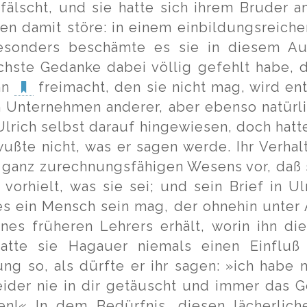
fälscht, und sie hatte sich ihrem Bruder 
ben damit störe: in einem einbildungsreich
esonders beschämte es sie in diesem Aug
ichste Gedanke dabei völlig gefehlt habe, 
nn
freimacht, den sie nicht mag, wird e
 Unternehmen anderer, aber ebenso natürli
lrich selbst darauf hingewiesen, doch hatte
ußte nicht, was er sagen werde. Ihr Verhalt
ht ganz zurechnungsfähigen Wesens vor, daß 
 vorhielt, was sie sei; und sein Brief in 
 es ein Mensch sein mag, der ohnehin unter
nes früheren Lehrers erhält, worin ihn di
 hatte sie Hagauer niemals einen Einfluß
ng so, als dürfte er ihr sagen: »ich habe m
eider nie in dir getäuscht und immer das G
n!« In dem Bedürfnis, diesen lächerlic