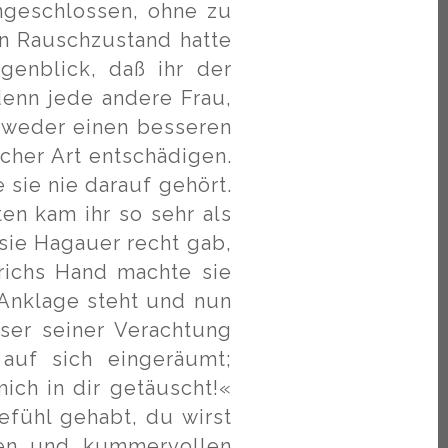
angeschlossen, ohne zu
en Rauschzustand hatte
enblick, daß ihr der
denn jede andere Frau,
ntweder einen besseren
cher Art entschädigen.
 sie nie darauf gehört.
en kam ihr so sehr als
sie Hagauer recht gab,
Ulrichs Hand machte sie
 Anklage steht und nun
eser seiner Verachtung
 auf sich eingeräumt;
ich in dir getäuscht!«
efühl gehabt, du wirst
hen und kummervollen