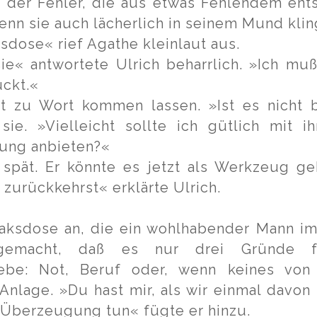
 der Fehler, die aus etwas Fehlendem ents
enn sie auch lächerlich in seinem Mund klin
sdose« rief Agathe kleinlaut aus.
ie« antwortete Ulrich beharrlich. »Ich mu
ückt.«
ht zu Wort kommen lassen. »Ist es nicht 
sie. »Vielleicht sollte ich gütlich mit
gung anbieten?«
 spät. Er könnte es jetzt als Werkzeug g
zurückkehrst« erklärte Ulrich.
baksdose an, die ein wohlhabender Mann im H
 gemacht, daß es nur drei Gründe
be: Not, Beruf oder, wenn keines von b
Anlage. »Du hast mir, als wir einmal davon
 Überzeugung tun« fügte er hinzu.