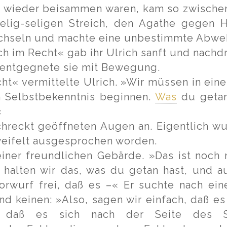
ie wieder beisammen waren, kam so zwisch
lig-seligen Streich, den Agathe gegen H
 Achseln und machte eine unbestimmte Abw
ich im Recht« gab ihr Ulrich sanft und nach
!« entgegnete sie mit Bewegung.
cht« vermittelte Ulrich. »Wir müssen in ein
n Selbstbekenntnis beginnen.
Was
du getan
«
chreckt geöffneten Augen an. Eigentlich wuß
weifelt ausgesprochen worden.
einer freundlichen Gebärde. »Das ist noch
e halten wir das, was du getan hast, und a
orwurf frei, daß es –« Er suchte nach ei
d keinen: »Also, sagen wir einfach, daß es
 daß es sich nach der Seite des Sc