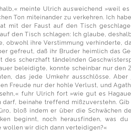
halb,« meinte Ulrich ausweichend »weil es s
chen Ton miteinander zu verkehren. Ich habe
at mit der Faust auf den Tisch geschlage
auf den Tisch schlagen: Ich glaube, deshalb
he, obwohl ihre Verstimmung verhinderte, da
über gefreut, daß ihr Bruder heimlich das G
it des scherzhaft tändelnden Geschwisters
auer beleidigte, konnte scheinbar nur den Z
chten, das jede Umkehr ausschlösse. Aber 
nen Freude nur der hohle Verlust, und Agat
ehn,« fuhr Ulrich fort »wie gut es Hagauer
 darf, beinahe treffend mißzuverstehn. Gib 
üro, bloß indem er über die Schwächen dei
ken beginnt, noch herausfinden, was du 
wollen wir dich dann verteidigen?«