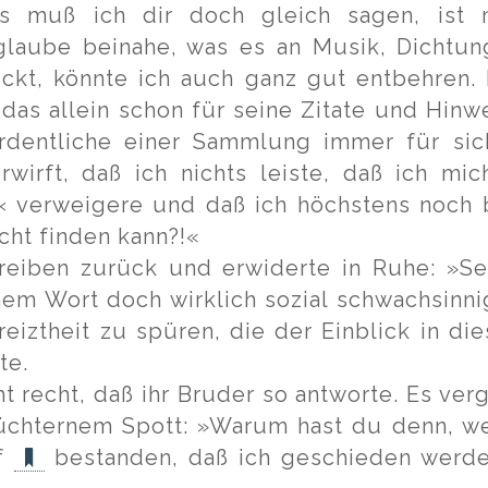
s muß ich dir doch gleich sagen, ist 
 glaube beinahe, was es an Musik, Dichtun
ückt, könnte ich auch ganz gut entbehren.
das allein schon für seine Zitate und Hinw
rdentliche einer Sammlung immer für sich:
rwirft, daß ich nichts leiste, daß ich m
n‹ verweigere und daß ich höchstens noch 
cht finden kann?!«
hreiben zurück und erwiderte in Ruhe: »Se
nem Wort doch wirklich sozial schwachsinnig
iztheit zu spüren, die der Einblick in die
te.
t recht, daß ihr Bruder so antworte. Es ve
üchternem Spott: »Warum hast du denn, we
uf
bestanden, daß ich geschieden werd