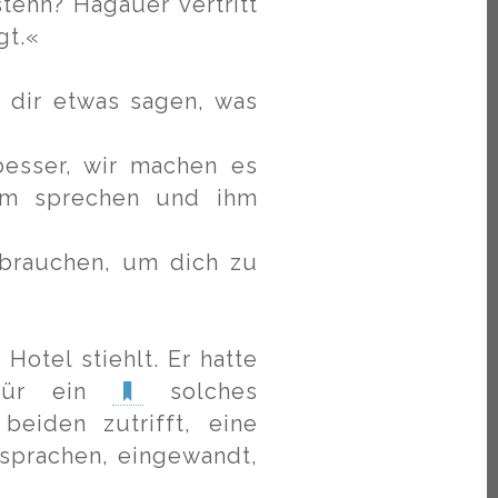
tehn? Hagauer vertritt
gt.«
ß dir etwas sagen, was
besser, wir machen es
 ihm sprechen und ihm
ebrauchen, um dich zu
otel stiehlt. Er hatte
 für ein
solches
eiden zutrifft, eine
 sprachen, eingewandt,