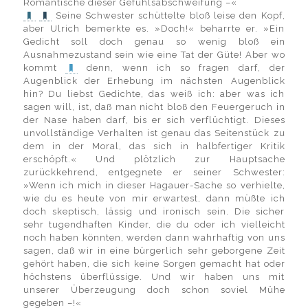
Romantische dieser Gefühlsabschweifung –«
Seine Schwester schüttelte bloß leise den Kopf,
aber Ulrich bemerkte es. »Doch!« beharrte er. »Ein
Gedicht soll doch genau so wenig bloß ein
Ausnahmezustand sein wie eine Tat der Güte! Aber wo
kommt
denn, wenn ich so fragen darf, der
Augenblick der Erhebung im nächsten Augenblick
hin? Du liebst Gedichte, das weiß ich: aber was ich
sagen will, ist, daß man nicht bloß den Feuergeruch in
der Nase haben darf, bis er sich verflüchtigt. Dieses
unvollständige Verhalten ist genau das Seitenstück zu
dem in der Moral, das sich in halbfertiger Kritik
erschöpft.« Und plötzlich zur Hauptsache
zurückkehrend, entgegnete er seiner Schwester:
»Wenn ich mich in dieser Hagauer-Sache so verhielte,
wie du es heute von mir erwartest, dann müßte ich
doch skeptisch, lässig und ironisch sein. Die sicher
sehr tugendhaften Kinder, die du oder ich vielleicht
noch haben könnten, werden dann wahrhaftig von uns
sagen, daß wir in eine bürgerlich sehr geborgene Zeit
gehört haben, die sich keine Sorgen gemacht hat oder
höchstens überflüssige. Und wir haben uns mit
unserer Überzeugung doch schon soviel Mühe
gegeben –!«