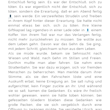
Entschluß fertig sein. Es war der Entschluß, sich zu
töten. Es war eigentlich nicht der Entschluß, sich zu
töten, sondern die Erwartung, daß er am Abend fertig
sein werde. Ein verzweifeltes Strudeln und Treiben
in ihrem Kopf hinter dieser Erwartung. Sie hatte nicht
einmal etwas bei sich, sich zu töten. Ihre kleine
Giftkapsel lag irgendwo in einer Lade oder in
einem
Koffer. Von ihrem Tod war nur das Verlangen fertig,
nicht mehr zurückkehren zu müssen. Sie wollte aus
dem Leben gehn. Davon war das Gehn da. Sie ging,
mit jedem Schritt, gleichsam schon aus dem Leben.
Als sie müde wurde, bekam sie Sehnsucht nach
Wiesen und Wald, nach Gehn im Stillen und Freien.
Dorthin mußte man aber fahren. Sie nahm eine
Straßenbahn. Sie war dazu erzogen, sich vor fremden
Menschen zu beherrschen. Man merkte darum ihrer
Stimme, als sie den Fahrschein löste und eine
Auskunft erbat, keine Erregung an. Sie saß ruhig und
aufgerichtet, kein Finger zuckte an ihr. Und während
sie so saß, kamen die Gedanken. Es wäre ihr freilich
wohler gewesen, wenn sie hätte toben können; bei
gefesselten Gliedern blieben diese Gedanken wie
große Packen, die sie sich vergeblich durch eine
Öffnung zu zwängen mühte. Sie verübelte Ulrich, was