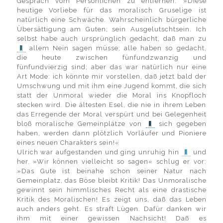
Gespräch vom Persönlichen zu entfernen. »Diese
heutige Vorliebe für das moralisch Gruselige ist
natürlich eine Schwäche. Wahrscheinlich bürgerliche
Übersättigung am Guten; sein Ausgelutschtsein. Ich
selbst habe auch ursprünglich gedacht, daß man zu
allem Nein sagen müsse; alle haben so gedacht,
die heute zwischen fünfundzwanzig und
fünfundvierzig sind; aber das war natürlich nur eine
Art Mode: ich könnte mir vorstellen, daß jetzt bald der
Umschwung und mit ihm eine Jugend kommt, die sich
statt der Unmoral wieder die Moral ins Knopfloch
stecken wird. Die ältesten Esel, die nie in ihrem Leben
das Erregende der Moral verspürt und bei Gelegenheit
bloß moralische Gemeinplätze von
sich gegeben
haben, werden dann plötzlich Vorläufer und Pioniere
eines neuen Charakters sein!«
Ulrich war aufgestanden und ging unruhig hin
und
her. »Wir können vielleicht so sagen« schlug er vor:
»Das Gute ist beinahe schon seiner Natur nach
Gemeinplatz, das Böse bleibt Kritik! Das Unmoralische
gewinnt sein himmlisches Recht als eine drastische
Kritik des Moralischen! Es zeigt uns, daß das Leben
auch anders geht. Es straft Lügen. Dafür danken wir
ihm mit einer gewissen Nachsicht! Daß es