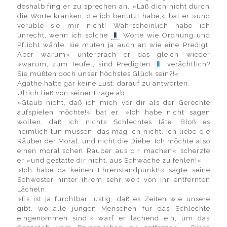
deshalb fing er zu sprechen an. »Laß dich nicht durch
die Worte kränken, die ich benutzt habe,« bat er »und
verüble sie mir nicht! Wahrscheinlich habe ich
unrecht, wenn ich solche
Worte wie Ordnung und
Pflicht wähle; sie muten ja auch an wie eine Predigt.
Aber warum« unterbrach er das gleich wieder
»warum, zum Teufel, sind Predigten
verächtlich?
Sie müßten doch unser höchstes Glück sein?!«
Agathe hatte gar keine Lust, darauf zu antworten.
Ulrich ließ von seiner Frage ab.
»Glaub nicht, daß ich mich vor dir als der Gerechte
aufspielen möchte!« bat er. »Ich habe nicht sagen
wollen, daß ich nichts Schlechtes täte. Bloß es
heimlich tun müssen, das mag ich nicht. Ich liebe die
Räuber der Moral, und nicht die Diebe. Ich möchte also
einen moralischen Räuber aus dir machen« scherzte
er »und gestatte dir nicht, aus Schwäche zu fehlen!«
»Ich habe da keinen Ehrenstandpunkt!« sagte seine
Schwester hinter ihrem sehr weit von ihr entfernten
Lächeln.
»Es ist ja furchtbar lustig, daß es Zeiten wie unsere
gibt, wo alle jungen Menschen für das Schlechte
eingenommen sind!« warf er lachend ein, um das