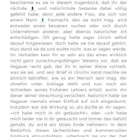
beschämte es sie in diesem Augenblick, daß ihr der
nächste
und natürlichste Gedanke dabei völlig
gefehlt habe, denn jede andere Frau, die sich von
einem Mann
freimacht, den sie nicht mag, wird
entweder einen besseren suchen oder sich durch
Unternehmen anderer, aber ebenso natürlicher Art
entschädigen. Oft genug hatte sogar Ulrich selbst
darauf hingewiesen, doch hatte sie nie darauf gehört.
Nun stand sie da und wußte nicht, was er sagen werde.
Ihr Verhalten kam ihr so sehr als das eines wirklich
nicht ganz zurechnungsfähigen Wesens vor, daß sie
Hagauer recht gab, der ihr in seiner Weise vorhielt,
was sie sei; und sein Brief in Ulrichs Hand machte sie
ähnlich betroffen, wie es ein Mensch sein mag, der
ohnehin unter Anklage steht und nun noch ein
Schreiben seines früheren Lehrers erhält, worin ihn
dieser seiner Verachtung versichert. Natürlich hatte sie
Hagauer niemals einen Einfluß auf sich eingeräumt;
trotzdem war die Wirkung so, als dürfte er ihr sagen:
»ich habe mich in dir getäuscht!« oder: »ich habe
mich leider nie in dir getäuscht und immer das Gefühl
gehabt, du wirst ein böses Ende nehmen!« In dem
Bedürfnis, diesen lächerlichen und kummervollen
Eindruck abzuschütteln, unterbrach sie vor der Zeit