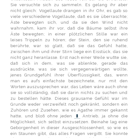
Sie versuchte sich zu sammeln. Es gelang ihr aber
nicht gleich: Vogellaute drangen in ihr Ohr, es gab so
viele verschiedene Vogellaute, daß es sie überraschte;
Äste bewegten sich, und da sie den Wind nicht
wahrnahm, kam ihr vor, daß die Bäume selbst ihre
Äste bewegten; in einer plötzlichen Stille war ein
leises Trippeln zu hören; der Stein, den sie ruhend
berührte, war so glatt, daß sie das Gefühl hatte,
zwischen ihm und ihrer Stirn liege ein Eisstück, das sie
nicht ganz heranlasse. Erst nach einer Weile wußte sie,
daß sich in dem, was sie ablenkte, gerade das
ausdrückte, was sie sich vergegenwärtigen wollte,
jenes Grundgefühl ihrer Überflüssigkeit, das, wenn
man es aufs einfachste bezeichnete, nur mit den
Worten auszusprechen war, das Leben wäre auch ohne
sie so vollständig, daß sie darin nichts zu suchen und
zu bestellen hätte. Dieses grausame Gefühl war im
Grunde weder verzweifelt noch gekränkt, sondern ein
Zuhören und Zusehen, wie es Agathe immer gekannt
hatte, und bloß ohne jeden
Antrieb, ja ohne die
Möglichkeit, sich selbst einzusetzen. Beinahe lag eine
Geborgenheit in dieser Ausgeschlossenheit, so wie es
ein Staunen gibt, das alles Fragen vergißt. Sie konnte