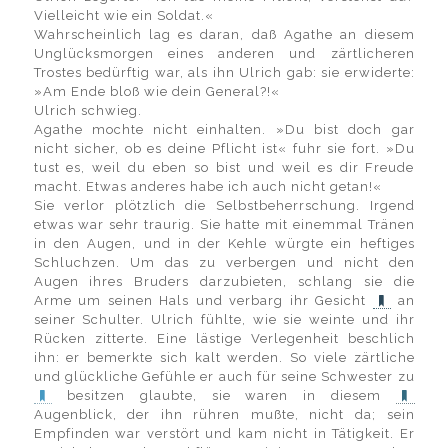
Vielleicht wie ein Soldat.«
Wahrscheinlich lag es daran, daß Agathe an diesem
Unglücksmorgen eines anderen und zärtlicheren
Trostes bedürftig war, als ihn Ulrich gab: sie erwiderte:
»Am Ende bloß wie dein General?!«
Ulrich schwieg.
Agathe mochte nicht einhalten. »Du bist doch gar
nicht sicher, ob es deine Pflicht ist« fuhr sie fort. »Du
tust es, weil du eben so bist und weil es dir Freude
macht. Etwas anderes habe ich auch nicht getan!«
Sie verlor plötzlich die Selbstbeherrschung. Irgend
etwas war sehr traurig. Sie hatte mit einemmal Tränen
in den Augen, und in der Kehle würgte ein heftiges
Schluchzen. Um das zu verbergen und nicht den
Augen ihres Bruders darzubieten, schlang sie die
Arme um seinen Hals und verbarg ihr Gesicht
an
seiner Schulter. Ulrich fühlte, wie sie weinte und ihr
Rücken zitterte. Eine lästige Verlegenheit beschlich
ihn: er bemerkte sich kalt werden. So viele zärtliche
und glückliche Gefühle er auch für seine Schwester zu
besitzen glaubte, sie waren in diesem
Augenblick, der ihn rühren mußte, nicht da; sein
Empfinden war verstört und kam nicht in Tätigkeit. Er