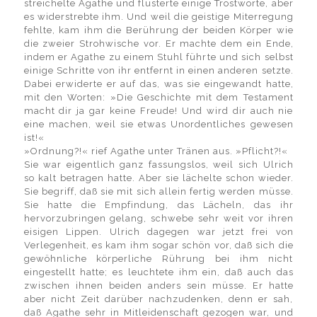
streichelte Agathe und flüsterte einige Trostworte, aber
es widerstrebte ihm. Und weil die geistige Miterregung
fehlte, kam ihm die Berührung der beiden Körper wie
die zweier Strohwische vor. Er machte dem ein Ende,
indem er Agathe zu einem Stuhl führte und sich selbst
einige Schritte von ihr entfernt in einen anderen setzte.
Dabei erwiderte er auf das, was sie eingewandt hatte,
mit den Worten: »Die Geschichte mit dem Testament
macht dir ja gar keine Freude! Und wird dir auch nie
eine machen, weil sie etwas Unordentliches gewesen
ist!«
»Ordnung?!« rief Agathe unter Tränen aus. »Pflicht?!«
Sie war eigentlich ganz fassungslos, weil sich Ulrich
so kalt betragen hatte. Aber sie lächelte schon wieder.
Sie begriff, daß sie mit sich allein fertig werden müsse.
Sie hatte die Empfindung, das Lächeln, das ihr
hervorzubringen gelang, schwebe sehr weit vor ihren
eisigen Lippen. Ulrich dagegen war jetzt frei von
Verlegenheit, es kam ihm sogar schön vor, daß sich die
gewöhnliche körperliche Rührung bei ihm nicht
eingestellt hatte; es leuchtete ihm ein, daß auch das
zwischen ihnen beiden anders sein müsse. Er hatte
aber nicht Zeit darüber nachzudenken, denn er sah,
daß Agathe sehr in Mitleidenschaft gezogen war, und