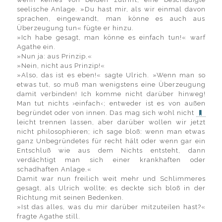
seelische Anlage. »Du hast mir, als wir einmal davon
sprachen, eingewandt, man könne es auch aus
Überzeugung tun« fügte er hinzu.
»Ich habe gesagt, man könne es einfach tun!« warf
Agathe ein.
»Nun ja: aus Prinzip.«
»Nein, nicht aus Prinzip!«
»Also, das ist es eben!« sagte Ulrich. »Wenn man so
etwas tut, so muß man wenigstens eine Überzeugung
damit verbinden! Ich komme nicht darüber hinweg!
Man tut nichts ›einfach‹; entweder ist es von außen
begründet oder von innen. Das mag sich wohl nicht
leicht trennen lassen, aber darüber wollen wir jetzt
nicht philosophieren; ich sage bloß: wenn man etwas
ganz Unbegründetes für recht hält oder wenn gar ein
Entschluß wie aus dem Nichts entsteht, dann
verdächtigt man sich einer krankhaften oder
schadhaften Anlage.«
Damit war nun freilich weit mehr und Schlimmeres
gesagt, als Ulrich wollte; es deckte sich bloß in der
Richtung mit seinen Bedenken.
»Ist das alles, was du mir darüber mitzuteilen hast?«
fragte Agathe still.