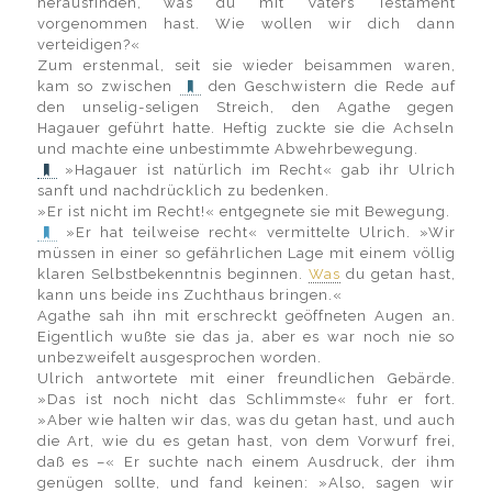
herausfinden, was du mit Vaters Testament
vorgenommen hast. Wie wollen wir dich dann
verteidigen?«
Zum erstenmal, seit sie wieder beisammen waren,
kam so zwischen
den Geschwistern die Rede auf
den unselig-seligen Streich, den Agathe gegen
Hagauer geführt hatte. Heftig zuckte sie die Achseln
und machte eine unbestimmte Abwehrbewegung.
»Hagauer ist natürlich im Recht« gab ihr Ulrich
sanft und nachdrücklich zu bedenken.
»Er ist nicht im Recht!« entgegnete sie mit Bewegung.
»Er hat teilweise recht« vermittelte Ulrich. »Wir
müssen in einer so gefährlichen Lage mit einem völlig
klaren Selbstbekenntnis beginnen.
Was
du getan hast,
kann uns beide ins Zuchthaus bringen.«
Agathe sah ihn mit erschreckt geöffneten Augen an.
Eigentlich wußte sie das ja, aber es war noch nie so
unbezweifelt ausgesprochen worden.
Ulrich antwortete mit einer freundlichen Gebärde.
»Das ist noch nicht das Schlimmste« fuhr er fort.
»Aber wie halten wir das, was du getan hast, und auch
die Art, wie du es getan hast, von dem Vorwurf frei,
daß es –« Er suchte nach einem Ausdruck, der ihm
genügen sollte, und fand keinen: »Also, sagen wir