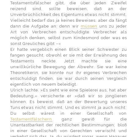
Testamentsfälscher gibt, die über jeden Zweifel
reizend sind, sollte beweisen, daß an der
Unverbrüchlichkeit des Eigentums etwas nicht stimmt.
Vielleicht bedarf das ja keines Beweises; aber da fängt
dann die Aufgabe an: denn wir
müssen
uns zu jeder
Art von Verbrechen entschuldigte Verbrecher als
möglich denken, selbst zum Kindesmord oder was es
sonst Greuliches gibt –«
Er hatte vergeblich einen Blick seiner Schwester zu
fangen gesucht, obwohl er sie mit der Erwähnung des
Testaments neckte. Jetzt machte sie eine
unwillkürliche Bewegung der Abwehr. Sie war keine
Theoretikerin, sie konnte nur ihr eigenes Verbrechen
entschuldigt finden, sie war durch seinen Vergleich
eigentlich von neuem beleidigt.
Ulrich lachte. »Es sieht wie eine Spielerei aus, hat aber
Bedeutung,« versicherte er »daß wir so jonglieren
können. Es beweist, daß an der Bewertung unseres
Tuns etwas nicht stimmt. Und es stimmt ja auch nicht:
Du selbst wärest in einer Gesellschaft von
Testamentfälschern
ganz gewiß für die
Unantastbarkeit der rechtlichen Bestimmungen; bloß
in einer Gesellschaft von Gerechten verwischt und
verkehrt sich das. Ja, du würdest sogar, wenn Hagauer