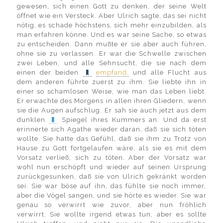
gewesen, sich einen Gott zu denken, der seine Welt
öffnet wie ein Versteck. Aber Ulrich sagte, das sei nicht
nötig, es schade höchstens, sich mehr einzubilden, als
man erfahren könne. Und es war seine Sache, so etwas
zu entscheiden. Dann mußte er sie aber auch führen,
ohne sie zu verlassen. Er war die Schwelle zwischen
zwei Leben, und alle Sehnsucht, die sie nach dem
einen der beiden
empfand,
und alle Flucht aus
dem anderen führte zuerst zu ihm. Sie liebte ihn in
einer so schamlosen Weise, wie man das Leben liebt.
Er erwachte des Morgens in allen ihren Gliedern, wenn
sie die Augen aufschlug. Er sah sie auch jetzt aus dem
dunklen
Spiegel ihres Kummers an: Und da erst
erinnerte sich Agathe wieder daran, daß sie sich töten
wollte. Sie hatte das Gefühl, daß sie ihm zu Trotz von
Hause zu Gott fortgelaufen wäre, als sie es mit dem
Vorsatz verließ, sich zu töten. Aber der Vorsatz war
wohl nun erschöpft und wieder auf seinen Ursprung
zurückgesunken, daß sie von Ulrich gekränkt worden
sei. Sie war böse auf ihn, das fühlte sie noch immer,
aber die Vögel sangen, und sie hörte es wieder. Sie war
genau so verwirrt wie zuvor, aber nun fröhlich
verwirrt. Sie wollte irgend etwas tun, aber es sollte