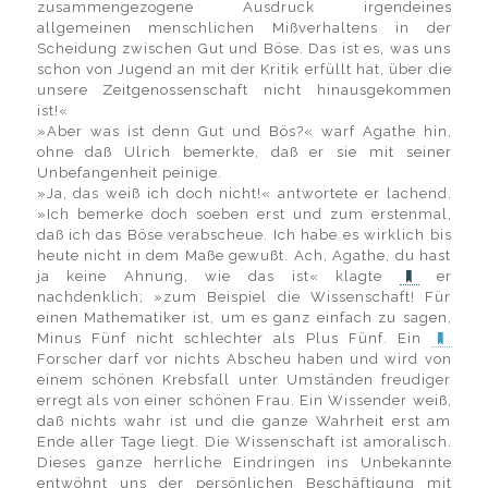
zusammengezogene Ausdruck irgendeines
allgemeinen menschlichen Mißverhaltens in der
Scheidung zwischen Gut und Böse. Das ist es, was uns
schon von Jugend an mit der Kritik erfüllt hat, über die
unsere Zeitgenossenschaft nicht hinausgekommen
ist!«
»Aber was ist denn Gut und Bös?« warf Agathe hin,
ohne daß Ulrich bemerkte, daß er sie mit seiner
Unbefangenheit peinige.
»Ja, das weiß ich doch nicht!« antwortete er lachend.
»Ich bemerke doch soeben erst und zum erstenmal,
daß ich das Böse verabscheue. Ich habe es wirklich bis
heute nicht in dem Maße gewußt. Ach, Agathe, du hast
ja keine Ahnung, wie das ist« klagte
er
nachdenklich; »zum Beispiel die Wissenschaft! Für
einen Mathematiker ist, um es ganz einfach zu sagen,
Minus Fünf nicht schlechter als Plus Fünf. Ein
Forscher darf vor nichts Abscheu haben und wird von
einem schönen Krebsfall unter Umständen freudiger
erregt als von einer schönen Frau. Ein Wissender weiß,
daß nichts wahr ist und die ganze Wahrheit erst am
Ende aller Tage liegt. Die Wissenschaft ist amoralisch.
Dieses ganze herrliche Eindringen ins Unbekannte
entwöhnt uns der persönlichen Beschäftigung mit