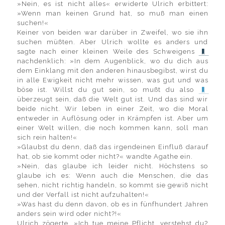
»Nein, es ist nicht alles« erwiderte Ulrich erbittert:
»Wenn man keinen Grund hat, so muß man einen
suchen!«
Keiner von beiden war darüber in Zweifel, wo sie ihn
suchen müßten. Aber Ulrich wollte es anders und
sagte nach einer kleinen Weile des Schweigens
nachdenklich: »In dem Augenblick, wo du dich aus
dem Einklang mit den anderen hinausbegibst, wirst du
in alle Ewigkeit nicht mehr wissen, was gut und was
böse ist. Willst du gut sein, so mußt du also
überzeugt sein, daß die Welt gut ist. Und das sind wir
beide nicht. Wir leben in einer Zeit, wo die Moral
entweder in Auflösung oder in Krämpfen ist. Aber um
einer Welt willen, die noch kommen kann, soll man
sich rein halten!«
»Glaubst du denn, daß das irgendeinen Einfluß darauf
hat, ob sie kommt oder nicht?« wandte Agathe ein.
»Nein, das glaube ich leider nicht. Höchstens so
glaube ich es: Wenn auch die Menschen, die das
sehen, nicht richtig handeln, so kommt sie gewiß nicht
und der Verfall ist nicht aufzuhalten!«
»Was hast du denn davon, ob es in fünfhundert Jahren
anders sein wird oder nicht?!«
Ulrich zögerte. »Ich tue meine Pflicht, verstehst du?