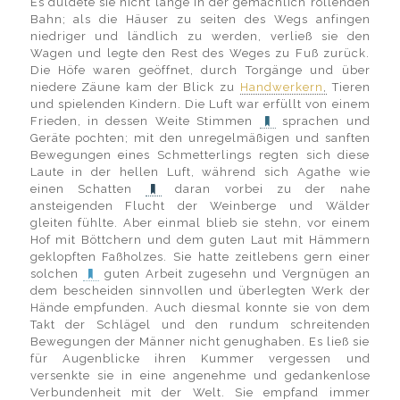
Es duldete sie nicht lange in der gemächlich rollenden
Bahn; als die Häuser zu seiten des Wegs anfingen
niedriger und ländlich zu werden, verließ sie den
Wagen und legte den Rest des Weges zu Fuß zurück.
Die Höfe waren geöffnet, durch Torgänge und über
niedere Zäune kam der Blick zu
Handwerkern
,
Tieren
und spielenden Kindern. Die Luft war erfüllt von einem
Frieden, in dessen Weite Stimmen
sprachen und
Geräte pochten; mit den unregelmäßigen und sanften
Bewegungen eines Schmetterlings regten sich diese
Laute in der hellen Luft, während sich Agathe wie
einen Schatten
daran vorbei zu der nahe
ansteigenden Flucht der Weinberge und Wälder
gleiten fühlte. Aber einmal blieb sie stehn, vor einem
Hof mit Böttchern und dem guten Laut mit Hämmern
geklopften Faßholzes. Sie hatte zeitlebens gern einer
solchen
guten Arbeit zugesehn und Vergnügen an
dem bescheiden sinnvollen und überlegten Werk der
Hände empfunden. Auch diesmal konnte sie von dem
Takt der Schlägel und den rundum schreitenden
Bewegungen der Männer nicht genughaben. Es ließ sie
für Augenblicke ihren Kummer vergessen und
versenkte sie in eine angenehme und gedankenlose
Verbundenheit mit der Welt. Sie empfand immer