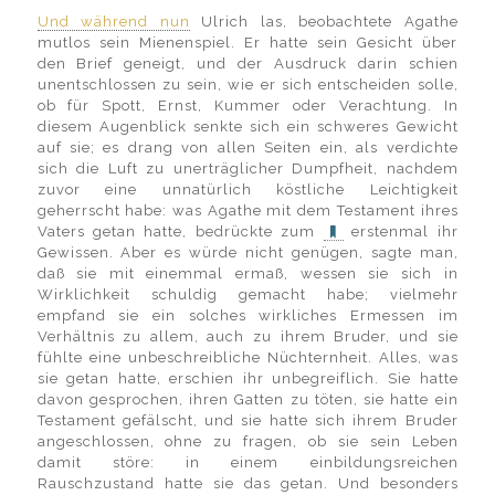
Und während nun
Ulrich las, beobachtete Agathe
mutlos sein Mienenspiel. Er hatte sein Gesicht über
den Brief geneigt, und der Ausdruck darin schien
unentschlossen zu sein, wie er sich entscheiden solle,
ob für Spott, Ernst, Kummer oder Verachtung. In
diesem Augenblick senkte sich ein schweres Gewicht
auf sie; es drang von allen Seiten ein, als verdichte
sich die Luft zu unerträglicher Dumpfheit, nachdem
zuvor eine unnatürlich köstliche Leichtigkeit
geherrscht habe: was Agathe mit dem Testament ihres
Vaters getan hatte, bedrückte zum
erstenmal ihr
Gewissen. Aber es würde nicht genügen, sagte man,
daß sie mit einemmal ermaß, wessen sie sich in
Wirklichkeit schuldig gemacht habe; vielmehr
empfand sie ein solches wirkliches Ermessen im
Verhältnis zu allem, auch zu ihrem Bruder, und sie
fühlte eine unbeschreibliche Nüchternheit. Alles, was
sie getan hatte, erschien ihr unbegreiflich. Sie hatte
davon gesprochen, ihren Gatten zu töten, sie hatte ein
Testament gefälscht, und sie hatte sich ihrem Bruder
angeschlossen, ohne zu fragen, ob sie sein Leben
damit störe: in einem einbildungsreichen
Rauschzustand hatte sie das getan. Und besonders