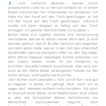
»Ach, vielleicht deshalb,« meinte Ulrich
ausweichend »weil es so herrlich einfach ist, in einem
festen männlichen Ton miteinander zu verkehren. Ich
habe mit der Faust auf den Tisch geschlagen, er hat
mit der Faust auf den Tisch geschlagen; natürlich
mußte ich dann doppelt so heftig auf den Tisch
schlagen: Ich glaube, deshalb habe ich es getan.«
Bisher hatte sich Agathe, obwohl ihre Verstimmung
verhinderte, daß sie es selbst merke, doch sehr, ja wild
darüber gefreut, daß ihr Bruder heimlich das Gegenteil
von dem getan habe, was er in der Zeit des scherzhaft
tändelnden Geschwisterspiels offen an den Tag legte;
denn daß er Hagauer beleidigte, konnte scheinbar nur
den Zweck haben, hinter ihr ein Hindernis zu
errichten, das jede Umkehr ausschlösse. Aber jetzt war
auch an der Stelle dieser verborgenen Freude nur der
hohle Verlust, und Agathe verstummte.
»Wir dürfen nicht übersehn,« fuhr Ulrich fort »wie gut
es Hagauer in seiner Art gelingt, dich, wenn ich so
sagen darf, beinahe treffend mißzuverstehn. Gib acht,
er wird auf seine Weise, ohne Detektivbüro, bloß indem
er über die Schwächen deines Verhältnisses zur
Menschheit nachzudenken beginnt, noch