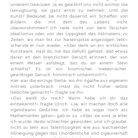
unserem Gewissen, ja es gewährt uns nicht einmal die
Genugtuung, sie ganz ernst zu nehmen. Und die
Kunst? Bedeutet sie nicht dauernd ein Schaffen von
Bildern, die mit dem des Lebens nicht
übereinstimmen? Ich rede nicht von dem falschen
Idealismus oder von der Üppigkeit des Aktmalens zu
Zeiten, wo man bis zur Nasenspitze angezogen lebt«
scherzte er nun wieder. »Aber denk an ein wirkliches
Kunstwerk: Hast du nie das Gefühl gehabt, daß etwas
daran an den brenzlichen Geruch erinnert, der von
einem Messer aufsteigt, das du an einem Stein
schleifst? Es ist ein kosmischer, meteorischer,
gewittriger Geruch, himmlisch unheimlich!?«
Hier war die einzige Stelle, wo ihn Agathe aus eigenem
Antrieb unterbrach. »Hast du nicht früher selbst
Gedichte gemacht?« fragte sie ihn.
»Das weißt du noch? Wann habe ich dir das
einbekannt?« fragte Ulrich. »Ja; wir machen doch alle
irgendwann Gedichte. Ich habe es sogar noch als
Mathematiker getan« gab er zu. »Aber sie sind, je älter
ich wurde, desto schlechter geworden; und ich glaube,
nicht so sehr aus Talentlosigkeit wie aus wachsender
Abneigung gegen das Unordentliche und zigeunerhaft