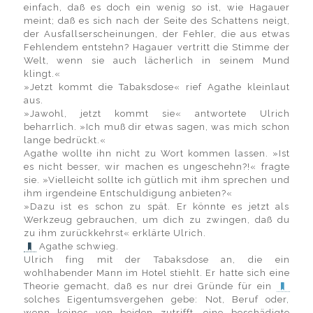
einfach, daß es doch ein wenig so ist, wie Hagauer
meint; daß es sich nach der Seite des Schattens neigt,
der Ausfallserscheinungen, der Fehler, die aus etwas
Fehlendem entstehn? Hagauer vertritt die Stimme der
Welt, wenn sie auch lächerlich in seinem Mund
klingt.«
»Jetzt kommt die Tabaksdose« rief Agathe kleinlaut
aus.
»Jawohl, jetzt kommt sie« antwortete Ulrich
beharrlich. »Ich muß dir etwas sagen, was mich schon
lange bedrückt.«
Agathe wollte ihn nicht zu Wort kommen lassen. »Ist
es nicht besser, wir machen es ungeschehn?!« fragte
sie. »Vielleicht sollte ich gütlich mit ihm sprechen und
ihm irgendeine Entschuldigung anbieten?«
»Dazu ist es schon zu spät. Er könnte es jetzt als
Werkzeug gebrauchen, um dich zu zwingen, daß du
zu ihm zurückkehrst« erklärte Ulrich.
Agathe schwieg.
Ulrich fing mit der Tabaksdose an, die ein
wohlhabender Mann im Hotel stiehlt. Er hatte sich eine
Theorie gemacht, daß es nur drei Gründe für ein
solches Eigentumsvergehen gebe: Not, Beruf oder,
wenn keines von beiden zutrifft, eine beschädigte