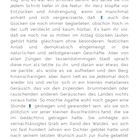
jedem Schritt tiefer in die Natur. Ihr Herz klopfte vor
Entzücken und Anstrengung, wenn sie manchmal
anhielt und sich vergewisserte, daß
auch die
Glocken sie noch immer begleiteten, obschon hoch in
der Luft versteckt und kaum hörbar. Es kam ihr vor,
daß sie noch nie so mitten im Alltag Glocken läuten
gehört hätte, gleichsam ohne besonderen, festlichen
Anlaß und demokratisch eingemengt in die
natürlichen und selbstgewissen Geschäfte. Aber von
allen Zungen der tausendstimmigen Stadt sprach
diese nun als letzte zu ihr, und daran war etwas, das
sie packte, als wolle es sie aufheben und den Berg
hinanschwingen, aber dann ließ es sie jedesmal doch
wieder los und verlor sich in ein kleines metallenes
Geräusch, das vor den zirpenden, brummenden oder
rauschenden anderen Geräuschen des Landes nichts
voraus hatte. So mochte Agathe wohl noch gegen eine
Stunde
gestiegen und gewandert sein, als sie sich
plötzlich vor jener kleinen Buschwildnis fand, die sie
im Gedächtnis getragen hatte. Sie umhegte ein
vernachlässigtes Grab am Rand des Waldes, wo sich
vor fast hundert Jahren ein Dichter getötet hatte und
nach seinem letzten Wunsch auch zur Ruhe gebettet