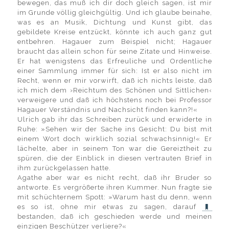
bewegen, das muß ich dir doch gleich sagen, ist mir
im Grunde völlig gleichgültig. Und ich glaube beinahe,
was es an Musik, Dichtung und Kunst gibt, das
gebildete Kreise entzückt, könnte ich auch ganz gut
entbehren. Hagauer zum Beispiel nicht; Hagauer
braucht das allein schon für seine Zitate und Hinweise.
Er hat wenigstens das Erfreuliche und Ordentliche
einer Sammlung immer für sich: Ist er also nicht im
Recht, wenn er mir vorwirft, daß ich nichts leiste, daß
ich mich dem ›Reichtum des Schönen und Sittlichen‹
verweigere und daß ich höchstens noch bei Professor
Hagauer Verständnis und Nachsicht finden kann?!«
Ulrich gab ihr das Schreiben zurück und erwiderte in
Ruhe: »Sehen wir der Sache ins Gesicht: Du bist mit
einem Wort doch wirklich sozial schwachsinnig!« Er
lächelte, aber in seinem Ton war die Gereiztheit zu
spüren, die der Einblick in diesen vertrauten Brief in
ihm zurückgelassen hatte.
Agathe aber war es nicht recht, daß ihr Bruder so
antworte. Es vergrößerte ihren Kummer. Nun fragte sie
mit schüchternem Spott: »Warum hast du denn, wenn
es so ist, ohne mir etwas zu sagen, darauf
bestanden, daß ich geschieden werde und meinen
einzigen Beschützer verliere?«