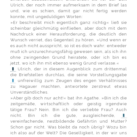
Ulrich, der noch immer aufmerksam in dem Brief las
und, wie es schien, damit gar nicht fertig werden
konnte, mit ungeduldigen Worten:
»Er beschreibt mich eigentlich ganz richtig« ließ sie
scheinbar gleichmütig einfließen, aber doch mit dem
Nachdruck einer Herausforderung, die deutlich den
Wunsch verriet, das Gegenteil zu hören. »Und wenn er
es auch nicht ausspricht, so ist es doch wahr: entweder
muß ich unzurechnungsfähig gewesen sein, als ich ihn
ohne zwingenden Grund heiratete, oder ich bin es
jetzt, wo ich ihn mit ebenso wenig Grund verlasse.«
Ulrich, der in diesem Augenblick zum drittenmal
die Briefstellen durchlas, die seine Vorstellungsgabe
unfreiwillig zum Zeugen des engen Verhältnisses
zu Hagauer machten, antwortete zerstreut etwas
Unverständliches.
»Aber gib doch nur acht!« bat ihn Agathe. »Bin ich die
zeitgemäße, wirtschaftlich oder geistig irgendwie
tätige Frau? Nein. Bin ich die verliebte Frau? Auch
nicht. Bin ich die gute, ausgleichende,
vereinfachende, nestbildende Gefährtin und Mutter?
Schon gar nicht. Was bleibt da noch übrig? Wozu bin
ich also auf der Welt? Die Geselligkeit, in der wir uns