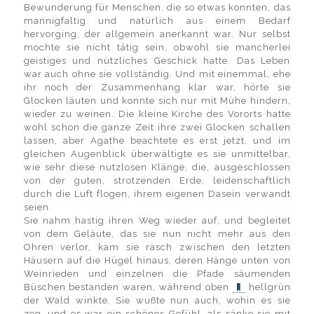
Bewunderung für Menschen, die so etwas konnten, das
mannigfaltig und natürlich aus einem Bedarf
hervorging, der allgemein anerkannt war. Nur selbst
mochte sie nicht tätig sein, obwohl sie mancherlei
geistiges und nützliches Geschick hatte. Das Leben
war auch ohne sie vollständig. Und mit einemmal, ehe
ihr noch der Zusammenhang klar war, hörte sie
Glocken läuten und konnte sich nur mit Mühe hindern,
wieder zu weinen. Die kleine Kirche des Vororts hatte
wohl schon die ganze Zeit ihre zwei Glocken schallen
lassen, aber Agathe beachtete es erst jetzt, und im
gleichen Augenblick überwältigte es sie unmittelbar,
wie sehr diese nutzlosen Klänge, die, ausgeschlossen
von der guten, strotzenden Erde, leidenschaftlich
durch die Luft flogen, ihrem eigenen Dasein verwandt
seien.
Sie nahm hastig ihren Weg wieder auf, und begleitet
von dem Geläute, das sie nun nicht mehr aus den
Ohren verlor, kam sie rasch zwischen den letzten
Häusern auf die Hügel hinaus, deren Hänge unten von
Weinrieden und einzelnen die Pfade säumenden
Büschen bestanden waren, während oben
hellgrün
der Wald winkte. Sie wußte nun auch, wohin es sie
zog, und es war ein schönes Gefühl, als sänke sie mit