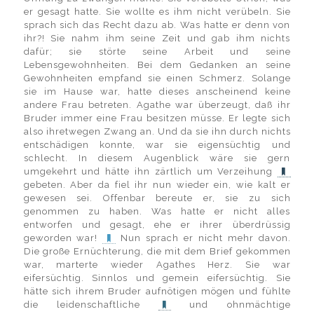
er gesagt hatte. Sie wollte es ihm nicht verübeln. Sie
sprach sich das Recht dazu ab. Was hatte er denn von
ihr?! Sie nahm ihm seine Zeit und gab ihm nichts
dafür; sie störte seine Arbeit und seine
Lebensgewohnheiten. Bei dem Gedanken an seine
Gewohnheiten empfand sie einen Schmerz. Solange
sie im Hause war, hatte dieses anscheinend keine
andere Frau betreten. Agathe war überzeugt, daß ihr
Bruder immer eine Frau besitzen müsse. Er legte sich
also ihretwegen Zwang an. Und da sie ihn durch nichts
entschädigen konnte, war sie eigensüchtig und
schlecht. In diesem Augenblick wäre sie gern
umgekehrt und hätte ihn zärtlich um Verzeihung
gebeten. Aber da fiel ihr nun wieder ein, wie kalt er
gewesen sei. Offenbar bereute er, sie zu sich
genommen zu haben. Was hatte er nicht alles
entworfen und gesagt, ehe er ihrer überdrüssig
geworden war!
Nun sprach er nicht mehr davon.
Die große Ernüchterung, die mit dem Brief gekommen
war, marterte wieder Agathes Herz. Sie war
eifersüchtig. Sinnlos und gemein eifersüchtig. Sie
hätte sich ihrem Bruder aufnötigen mögen und fühlte
die leidenschaftliche
und ohnmächtige