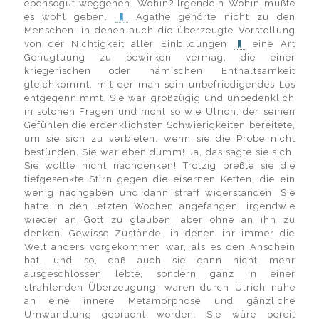
ebensogut weggehen. Wohin? Irgendein Wohin mußte
es wohl geben.
Agathe gehörte nicht zu den
Menschen, in denen auch die überzeugte Vorstellung
von der Nichtigkeit aller Einbildungen
eine Art
Genugtuung zu bewirken vermag, die einer
kriegerischen oder hämischen Enthaltsamkeit
gleichkommt, mit der man sein unbefriedigendes Los
entgegennimmt. Sie war großzügig und unbedenklich
in solchen Fragen und nicht so wie Ulrich, der seinen
Gefühlen die erdenklichsten Schwierigkeiten bereitete,
um sie sich zu verbieten, wenn sie die Probe nicht
bestünden. Sie war eben dumm! Ja, das sagte sie sich.
Sie wollte nicht nachdenken! Trotzig preßte sie die
tiefgesenkte Stirn gegen die eisernen Ketten, die ein
wenig nachgaben und dann straff widerstanden. Sie
hatte in den letzten Wochen angefangen, irgendwie
wieder an Gott zu glauben, aber ohne an ihn zu
denken. Gewisse Zustände, in denen ihr immer die
Welt anders vorgekommen war, als es den Anschein
hat, und so, daß auch sie dann nicht mehr
ausgeschlossen lebte, sondern ganz in einer
strahlenden Überzeugung, waren durch Ulrich nahe
an eine innere Metamorphose und gänzliche
Umwandlung gebracht worden. Sie wäre bereit