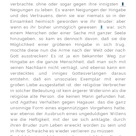
verbrachte, ohne oder sogar gegen ihre innigsten
Neigungen zu leben. Es waren Neigungen der Hingabe
und des Vertrauens, denn sie war niemals so in der
Einsamkeit heimisch geworden wie ihr Bruder; aber
wenn es ihr bisher unmöglich gewesen
war, sich
einem Menschen oder einer Sache mit ganzer Seele
hinzugeben, so kam es dennoch davon, daß sie die
Möglichkeit einer größeren Hingabe in sich trug,
mochte diese nun die Arme nach der Welt oder nach
Gott ausstrecken! Es ist ja ein bekannter Weg zur
Hingabe an die ganze Menschheit, daß man sich mit
seinen Nachbarn nicht verträgt, und ebenso kann ein
verstecktes und inniges Gottesverlangen daraus
entstehn, daß ein unsoziales Exemplar mit einer
großen Liebe ausgestattet ist: der religiöse Verbrecher
in solcher Bedeutung ist kein ärgerer Widersinn als die
religiöse alte Person, die keinen Mann gefunden hat,
und Agathes Verhalten gegen Hagauer, das die ganz
unsinnige Form eines eigennützigen Vorgehens hatte,
war ebenso der Ausbruch eines ungeduldigen Willens
wie die Heftigkeit, mit der sie sich anklagte, durch
ihren Bruder zum Leben erweckt worden zu sein und
in ihrer Schwäche es wieder verlieren zu müssen.