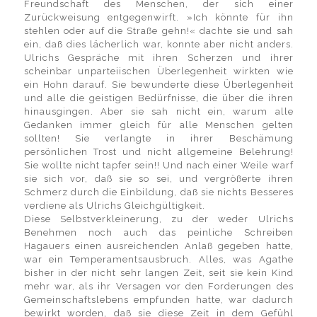
Freundschaft des Menschen, der sich einer
Zurückweisung entgegenwirft. »Ich könnte für ihn
stehlen oder auf die Straße gehn!« dachte sie und sah
ein, daß dies lächerlich war, konnte aber nicht anders.
Ulrichs Gespräche mit ihren Scherzen und ihrer
scheinbar unparteiischen Überlegenheit wirkten wie
ein Hohn darauf. Sie bewunderte diese Überlegenheit
und alle die geistigen Bedürfnisse, die über die ihren
hinausgingen. Aber sie sah nicht ein, warum alle
Gedanken immer gleich für alle Menschen gelten
sollten! Sie verlangte in ihrer Beschämung
persönlichen Trost und nicht allgemeine Belehrung!
Sie wollte nicht tapfer sein!! Und nach einer Weile warf
sie sich vor, daß sie so sei, und vergrößerte ihren
Schmerz durch die Einbildung, daß sie nichts Besseres
verdiene als Ulrichs Gleichgültigkeit.
Diese Selbstverkleinerung, zu der weder Ulrichs
Benehmen noch auch das peinliche Schreiben
Hagauers einen ausreichenden Anlaß gegeben hatte,
war ein Temperamentsausbruch. Alles, was Agathe
bisher in der nicht sehr langen Zeit, seit sie kein Kind
mehr war, als ihr Versagen vor den Forderungen des
Gemeinschaftslebens empfunden hatte, war dadurch
bewirkt worden, daß sie diese Zeit in dem Gefühl