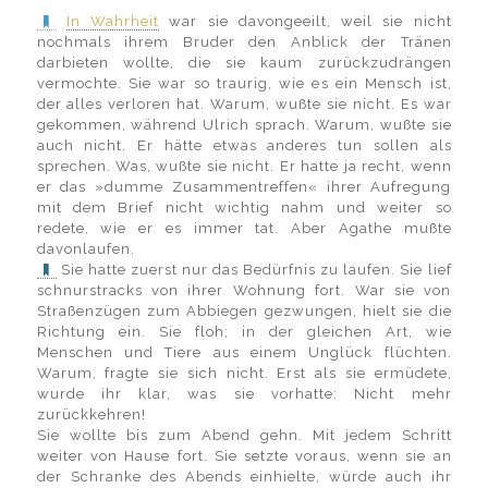
In Wahrheit
war sie davongeeilt, weil sie nicht
nochmals ihrem Bruder den Anblick der Tränen
darbieten wollte, die sie kaum zurückzudrängen
vermochte. Sie war so traurig, wie es ein Mensch ist,
der alles verloren hat. Warum, wußte sie nicht. Es war
gekommen, während Ulrich sprach. Warum, wußte sie
auch nicht. Er hätte etwas anderes tun sollen als
sprechen. Was, wußte sie nicht. Er hatte ja recht, wenn
er das »dumme Zusammentreffen« ihrer Aufregung
mit dem Brief nicht wichtig nahm und weiter so
redete, wie er es immer tat. Aber Agathe mußte
davonlaufen.
Sie hatte zuerst nur das Bedürfnis zu laufen. Sie lief
schnurstracks von ihrer Wohnung fort. War sie von
Straßenzügen zum Abbiegen gezwungen, hielt sie die
Richtung ein. Sie floh; in der gleichen Art, wie
Menschen und Tiere aus einem Unglück flüchten.
Warum, fragte sie sich nicht. Erst als sie ermüdete,
wurde ihr klar, was sie vorhatte: Nicht mehr
zurückkehren!
Sie wollte bis zum Abend gehn. Mit jedem Schritt
weiter von Hause fort. Sie setzte voraus, wenn sie an
der Schranke des Abends einhielte, würde auch ihr