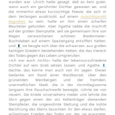
worden war. Ulrich hatte gesagt, daß es kein guter,
wenn auch ein gerühmter Dichter gewesen sei, und
die immerhin etwas kurzsichtige Poesie, die sich in
dem Verlangen ausdrückt, auf einem
Aussichtspunkt
begraben
zu sein, hatte an ihm einen scharfen
Beurteiler gefunden. Aber Agathe liebte die Inschrift
auf der großen Steinplatte, seit sie gemeinsam ihre von
Regen verwaschenen schönen Biedermeier-
Buchstaben auf einem Spaziergang entziffert hatten,
und
sie beugte sich über die schwarzen, aus großen
kantigen Gliedern bestehenden Ketten, die das Viereck
des Todes gegen das Leben umgrenzten.
»Ich war euch nichts« hatte der lebensunzufriedene
Dichter auf sein Grab setzen lassen, und Agathe
dachte, das könne man auch von ihr sagen. Dieser
Gedanke, am Rand einer Waldkanzel, über den
grünenden Weinbergen und der fremden,
unermeßlichen Stadt, die in der Vormittagssonne
langsam ihre Rauchschweife bewegte, rührte sie von
neuem. Sie kniete unversehens nieder und lehnte die
Stirn gegen einen der als Kettenträger dienenden
Steinpfeiler; die ungewohnte Stellung und die kühle
Berührung des Steins täuschten ihr den etwas steifen,
willenlosen Frieden des Todes vor, der sie erwartete.