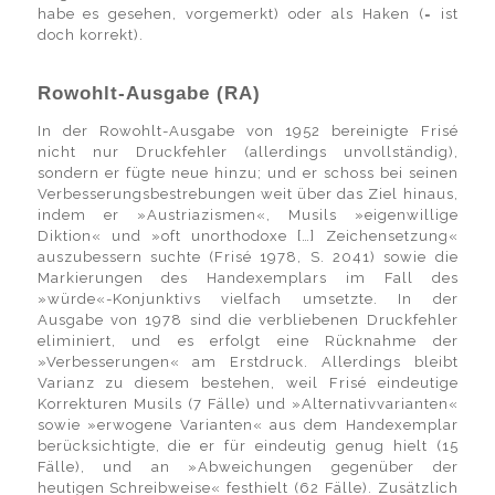
habe es gesehen, vorgemerkt) oder als Haken (= ist
doch korrekt).
Rowohlt-Ausgabe (RA)
In der Rowohlt-Ausgabe von 1952 bereinigte Frisé
nicht nur Druckfehler (allerdings unvollständig),
sondern er fügte neue hinzu; und er schoss bei seinen
Verbesserungsbestrebungen weit über das Ziel hinaus,
indem er »Austriazismen«, Musils »eigenwillige
Diktion« und »oft unorthodoxe […] Zeichensetzung«
auszubessern suchte (Frisé 1978, S. 2041) sowie die
Markierungen des Handexemplars im Fall des
»würde«-Konjunktivs vielfach umsetzte. In der
Ausgabe von 1978 sind die verbliebenen Druckfehler
eliminiert, und es erfolgt eine Rücknahme der
»Verbesserungen« am Erstdruck. Allerdings bleibt
Varianz zu diesem bestehen, weil Frisé eindeutige
Korrekturen Musils (7 Fälle) und »Alternativvarianten«
sowie »erwogene Varianten« aus dem Handexemplar
berücksichtigte, die er für eindeutig genug hielt (15
Fälle), und an »Abweichungen gegenüber der
heutigen Schreibweise« festhielt (62 Fälle). Zusätzlich