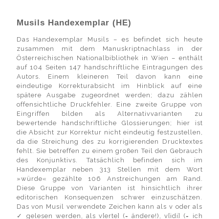
Musils Handexemplar (HE)
Das Handexemplar Musils – es befindet sich heute
zusammen mit dem Manuskriptnachlass in der
Österreichischen Nationalbibliothek in Wien – enthält
auf 104 Seiten 147 handschriftliche Eintragungen des
Autors. Einem kleineren Teil davon kann eine
eindeutige Korrekturabsicht im Hinblick auf eine
spätere Ausgabe zugeordnet werden; dazu zählen
offensichtliche Druckfehler. Eine zweite Gruppe von
Eingriffen bilden als Alternativvarianten zu
bewertende handschriftliche Glossierungen; hier ist
die Absicht zur Korrektur nicht eindeutig festzustellen,
da die Streichung des zu korrigierenden Drucktextes
fehlt. Sie betreffen zu einem großen Teil den Gebrauch
des Konjunktivs. Tatsächlich befinden sich im
Handexemplar neben 313 Stellen mit dem Wort
»würde« gezählte 106 Anstreichungen am Rand.
Diese Gruppe von Varianten ist hinsichtlich ihrer
editorischen Konsequenzen schwer einzuschätzen.
Das von Musil verwendete Zeichen kann als v oder als
✓ gelesen werden, als v[erte] (= ändere!), v[idi] (= ich