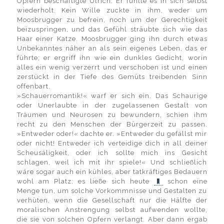
Opfern beschäftigte Ulrich. Er fühlte es in sich selbst
wiederholt. Kein Wille zuckte in ihm, weder um
Moosbrugger zu befrein, noch um der Gerechtigkeit
beizuspringen, und das Gefühl sträubte sich wie das
Haar einer Katze. Moosbrugger ging ihn durch etwas
Unbekanntes näher an als sein eigenes Leben, das er
führte; er ergriff ihn wie ein dunkles Gedicht, worin
alles ein wenig verzerrt und verschoben ist und einen
zerstückt in der Tiefe des Gemüts treibenden Sinn
offenbart.
»Schauerromantik!« warf er sich ein. Das Schaurige
oder Unerlaubte in der zugelassenen Gestalt von
Träumen und Neurosen zu bewundern, schien ihm
recht zu den Menschen der Bürgerzeit zu passen.
»Entweder oder!« dachte er. »Entweder du gefällst mir
oder nicht! Entweder ich verteidige dich in all deiner
Scheusäligkeit, oder ich sollte mich ins Gesicht
schlagen, weil ich mit ihr spiele!« Und schließlich
wäre sogar auch ein kühles, aber tatkräftiges Bedauern
wohl am Platz; es ließe sich heute
schon eine
Menge tun, um solche Vorkommnisse und Gestalten zu
verhüten, wenn die Gesellschaft nur die Hälfte der
moralischen Anstrengung selbst aufwenden wollte,
die sie von solchen Opfern verlangt. Aber dann ergab