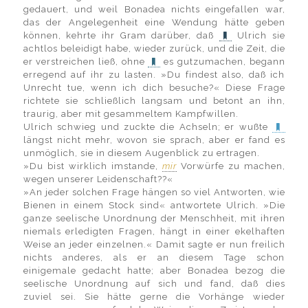
gedauert, und weil Bonadea nichts eingefallen war,
das der Angelegenheit eine Wendung hätte geben
können, kehrte ihr Gram darüber, daß
Ulrich sie
achtlos beleidigt habe, wieder zurück, und die Zeit, die
er verstreichen ließ, ohne
es gutzumachen, begann
erregend auf ihr zu lasten. »Du findest also, daß ich
Unrecht tue, wenn ich dich besuche?« Diese Frage
richtete sie schließlich langsam und betont an ihn,
traurig, aber mit gesammeltem Kampfwillen.
Ulrich schwieg und zuckte die Achseln; er wußte
längst nicht mehr, wovon sie sprach, aber er fand es
unmöglich, sie in diesem Augenblick zu ertragen.
»Du bist wirklich imstande,
mir
Vorwürfe zu machen,
wegen unserer Leidenschaft??«
»An jeder solchen Frage hängen so viel Antworten, wie
Bienen in einem Stock sind« antwortete Ulrich. »Die
ganze seelische Unordnung der Menschheit, mit ihren
niemals erledigten Fragen, hängt in einer ekelhaften
Weise an jeder einzelnen.« Damit sagte er nun freilich
nichts anderes, als er an diesem Tage schon
einigemale gedacht hatte; aber Bonadea bezog die
seelische Unordnung auf sich und fand, daß dies
zuviel sei. Sie hätte gerne die Vorhänge wieder