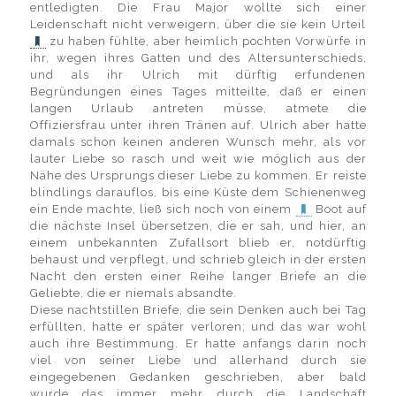
entledigten. Die Frau Major wollte sich einer
Leidenschaft nicht verweigern, über die sie kein Urteil
zu haben fühlte, aber heimlich pochten Vorwürfe in
ihr, wegen ihres Gatten und des Altersunterschieds,
und als ihr Ulrich mit dürftig erfundenen
Begründungen eines Tages mitteilte, daß er einen
langen Urlaub antreten müsse, atmete die
Offiziersfrau unter ihren Tränen auf. Ulrich aber hatte
damals schon keinen anderen Wunsch mehr, als vor
lauter Liebe so rasch und weit wie möglich aus der
Nähe des Ursprungs dieser Liebe zu kommen. Er reiste
blindlings darauflos, bis eine Küste dem Schienenweg
ein Ende machte, ließ sich noch von einem
Boot auf
die nächste Insel übersetzen, die er sah, und hier, an
einem unbekannten Zufallsort blieb er, notdürftig
behaust und verpflegt, und schrieb gleich in der ersten
Nacht den ersten einer Reihe langer Briefe an die
Geliebte, die er niemals absandte.
Diese nachtstillen Briefe, die sein Denken auch bei Tag
erfüllten, hatte er später verloren; und das war wohl
auch ihre Bestimmung. Er hatte anfangs darin noch
viel von seiner Liebe und allerhand durch sie
eingegebenen Gedanken geschrieben, aber bald
wurde das immer mehr durch die Landschaft