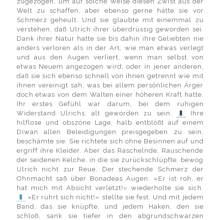
zugezogen, um auf solche Weise diesen Zwist aus der
Welt zu schaffen, aber ebenso gerne hätte sie vor
Schmerz geheult. Und sie glaubte mit einemmal zu
verstehen, daß Ulrich ihrer überdrüssig geworden sei.
Dank ihrer Natur hatte sie bis dahin ihre Geliebten nie
anders verloren als in der Art, wie man etwas verlegt
und aus den Augen verliert, wenn man selbst von
etwas Neuem angezogen wird; oder in jener anderen,
daß sie sich ebenso schnell von ihnen getrennt wie mit
ihnen vereinigt sah, was bei allem persönlichen Ärger
doch etwas von dem Walten einer höheren Kraft hatte.
Ihr erstes Gefühl war darum, bei dem ruhigen
Widerstand Ulrichs, alt geworden zu sein.
Ihre
hilflose und obszöne Lage, halb entblößt auf einem
Diwan allen Beleidigungen preisgegeben zu sein,
beschämte sie. Sie richtete sich ohne Besinnen auf und
ergriff ihre Kleider. Aber das Raschelnde, Rauschende
der seidenen Kelche, in die sie zurückschlüpfte, bewog
Ulrich nicht zur Reue. Der stechende Schmerz der
Ohnmacht saß über Bonadeas Augen. »Er ist roh, er
hat mich mit Absicht verletzt!« wiederholte sie sich.
»Er rührt sich nicht!« stellte sie fest. Und mit jedem
Band, das sie knüpfte, und jedem Haken, den sie
schloß, sank sie tiefer in den abgrundschwarzen