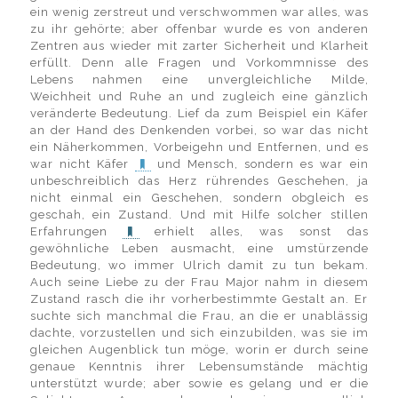
ein wenig zerstreut und verschwommen war alles, was
zu ihr gehörte; aber offenbar wurde es von anderen
Zentren aus wieder mit zarter Sicherheit und Klarheit
erfüllt. Denn alle Fragen und Vorkommnisse des
Lebens nahmen eine unvergleichliche Milde,
Weichheit und Ruhe an und zugleich eine gänzlich
veränderte Bedeutung. Lief da zum Beispiel ein Käfer
an der Hand des Denkenden vorbei, so war das nicht
ein Näherkommen, Vorbeigehn und Entfernen, und es
war nicht Käfer
und Mensch, sondern es war ein
unbeschreiblich das Herz rührendes Geschehen, ja
nicht einmal ein Geschehen, sondern obgleich es
geschah, ein Zustand. Und mit Hilfe solcher stillen
Erfahrungen
erhielt alles, was sonst das
gewöhnliche Leben ausmacht, eine umstürzende
Bedeutung, wo immer Ulrich damit zu tun bekam.
Auch seine Liebe zu der Frau Major nahm in diesem
Zustand rasch die ihr vorherbestimmte Gestalt an. Er
suchte sich manchmal die Frau, an die er unablässig
dachte, vorzustellen und sich einzubilden, was sie im
gleichen Augenblick tun möge, worin er durch seine
genaue Kenntnis ihrer Lebensumstände mächtig
unterstützt wurde; aber sowie es gelang und er die