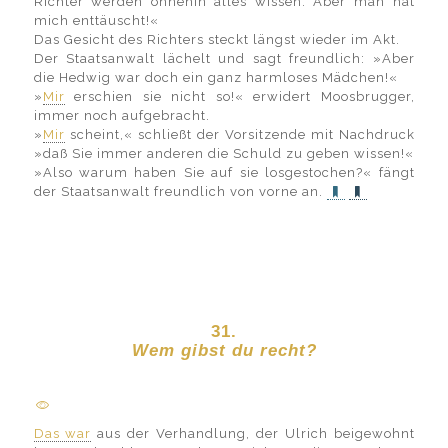
Richter werden ohnehin alles wissen. Aber man hat
mich enttäuscht!«
Das Gesicht des Richters steckt längst wieder im Akt.
Der Staatsanwalt lächelt und sagt freundlich: »Aber
die Hedwig war doch ein ganz harmloses Mädchen!«
»
Mir
erschien sie nicht so!« erwidert Moosbrugger,
immer noch aufgebracht.
»
Mir
scheint,« schließt der Vorsitzende mit Nachdruck
»daß Sie immer anderen die Schuld zu geben wissen!«
»Also warum haben Sie auf sie losgestochen?« fängt
der Staatsanwalt freundlich von vorne an.
31.
Wem gibst du recht?
Das war
aus der Verhandlung, der Ulrich beigewohnt