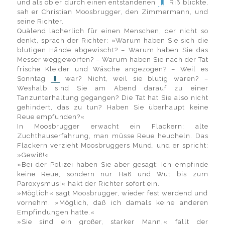
und als ob er durch einen entstandenen
Riß blickte,
sah er Christian Moosbrugger, den Zimmermann, und
seine Richter.
Quälend lächerlich für einen Menschen, der nicht so
denkt, sprach der Richter: »Warum haben Sie sich die
blutigen Hände abgewischt? – Warum haben Sie das
Messer weggeworfen? – Warum haben Sie nach der Tat
frische Kleider und Wäsche angezogen? – Weil es
Sonntag
war? Nicht, weil sie blutig waren? –
Weshalb sind Sie am Abend darauf zu einer
Tanzunterhaltung gegangen? Die Tat hat Sie also nicht
gehindert, das zu tun? Haben Sie überhaupt keine
Reue empfunden?«
In Moosbrugger erwacht ein Flackern: alte
Zuchthauserfahrung, man müsse Reue heucheln. Das
Flackern verzieht Moosbruggers Mund, und er spricht:
»Gewiß!«
»Bei der Polizei haben Sie aber gesagt: Ich empfinde
keine Reue, sondern nur Haß und Wut bis zum
Paroxysmus!« hakt der Richter sofort ein.
»Möglich« sagt Moosbrugger, wieder fest werdend und
vornehm. »Möglich, daß ich damals keine anderen
Empfindungen hatte.«
»Sie sind ein großer, starker Mann,« fällt der