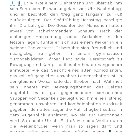
Er winkte einem Dienstmann und übergab ihm
sein Schreiben. Es war ungefähr vier Uhr Nachmittag,
und er beschloß, den Weg ganz langsam zu Fuß
zurückzulegen. Der Spätfrühling-Herbsttag beseligte
ihn. Die Luft gor. Die Gesichter der Menschen hatten
etwas von schwimmendem Schaum. Nach der
eintönigen Anspannung seiner Gedanken in den
letzten Tagen, fühlte er sich aus einem Kerker in ein
weiches Bad versetzt. Er bemühte sich, freundlich und
nachgiebig zu gehen. In einem gymnastisch
durchgebildeten Körper liegt soviel Bereitschaft zu
Bewegung und Kampf, daß es ihn heute unangenehm
anmutete wie das Gesicht eines alten Komödianten,
das voll oft gespielter unwahrer Leidenschaften ist. In
der gleichen Weise hatte das Streben nach Wahrheit
sein Inneres mit Bewegungsformen des Geistes
angefüllt, es in gut gegeneinander exerzierende
Gruppen von Gedanken zerlegt und ihm einen, streng
genommen, unwahren und komödienhaften Ausdruck
gegeben, den alles, sogar die Aufrichtigkeit selbst, in
dem Augenblick annimmt, wo sie zur Gewohnheit
wird. So dachte Ulrich. Er floß wie eine Welle durch
die Wellenbrüder, wenn man so sagen darf; und
warum sollte man es nicht dürfen, wenn
ein