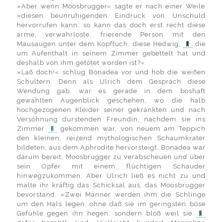
»Aber wenn Moosbrugger« sagte er nach einer Weile
»diesen beunruhigenden Eindruck von Unschuld
hervorrufen kann, so kann das doch erst recht diese
arme, verwahrloste, frierende Person mit den
Mausaugen unter dem Kopftuch, diese Hedwig,
die
um Aufenthalt in seinem Zimmer gebettelt hat und
deshalb von ihm getötet worden ist?«
»Laß doch!« schlug Bonadea vor und hob die weißen
Schultern. Denn als Ulrich dem Gespräch diese
Wendung gab, war es gerade in dem boshaft
gewählten Augenblick geschehen, wo die halb
hochgezogenen Kleider seiner gekränkten und nach
Versöhnung durstenden Freundin, nachdem sie ins
Zimmer
gekommen war, von neuem am Teppich
den kleinen, reizend mythologischen Schaumkrater
bildeten, aus dem Aphrodite hervorsteigt. Bonadea war
darum bereit, Moosbrugger zu verabscheuen und über
sein Opfer mit einem flüchtigen Schauder
hinwegzukommen. Aber Ulrich ließ es nicht zu und
malte ihr kräftig das Schicksal aus, das Moosbrugger
bevorstand. »Zwei Männer werden ihm die Schlinge
um den Hals legen, ohne daß sie im geringsten böse
Gefühle gegen ihn hegen, sondern bloß weil sie