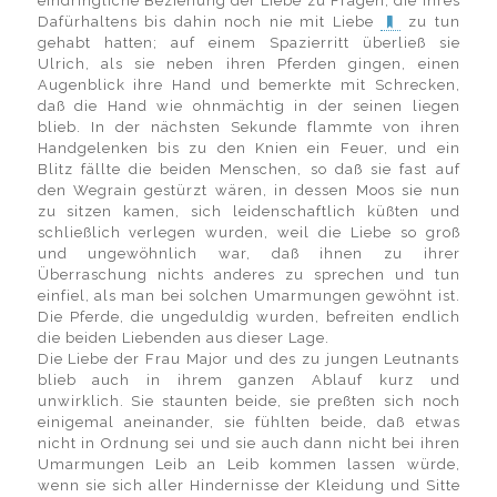
eindringliche Beziehung der Liebe zu Fragen, die ihres
Dafürhaltens bis dahin noch nie mit Liebe
zu tun
gehabt hatten; auf einem Spazierritt überließ sie
Ulrich, als sie neben ihren Pferden gingen, einen
Augenblick ihre Hand und bemerkte mit Schrecken,
daß die Hand wie ohnmächtig in der seinen liegen
blieb. In der nächsten Sekunde flammte von ihren
Handgelenken bis zu den Knien ein Feuer, und ein
Blitz fällte die beiden Menschen, so daß sie fast auf
den Wegrain gestürzt wären, in dessen Moos sie nun
zu sitzen kamen, sich leidenschaftlich küßten und
schließlich verlegen wurden, weil die Liebe so groß
und ungewöhnlich war, daß ihnen zu ihrer
Überraschung nichts anderes zu sprechen und tun
einfiel, als man bei solchen Umarmungen gewöhnt ist.
Die Pferde, die ungeduldig wurden, befreiten endlich
die beiden Liebenden aus dieser Lage.
Die Liebe der Frau Major und des zu jungen Leutnants
blieb auch in ihrem ganzen Ablauf kurz und
unwirklich. Sie staunten beide, sie preßten sich noch
einigemal aneinander, sie fühlten beide, daß etwas
nicht in Ordnung sei und sie auch dann nicht bei ihren
Umarmungen Leib an Leib kommen lassen würde,
wenn sie sich aller Hindernisse der Kleidung und Sitte