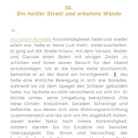
34.
Ein heißer Strahl und erkaltete Wände
Als Ulrich Bonadea
hinunterbegleitet hatte und wieder
allein war, hatte er keine Lust mehr, weiterzuarbeiten.
Er ging auf die Straße hinaus, mit dem Vorsatz, Walter
und Clarisse einen Boten mit einigen Zeilen zu
schicken und ihnen seinen Besuch für den Abend
anzukündigen. Als er die kleine Halle durchschritt,
bemerkte er an der Wand ein Hirschgeweih,
das
hatte eine ähnliche Bewegung in sich wie Bonadea,
während sie vor dem Spiegel den Schleier gebunden
hatte; nur lächelte es nicht verzichtend vor sich hin. Er
blickte umher, seine Umgebung betrachtend. Alle
diese Olinien, Kreuzlinien, Geraden, Schwünge und
Geflechte, aus denen sich eine Wohnungseinrichtung
zusammensetzt und die sich um ihn angehäuft hatten,
waren weder Natur noch innere Notwendigkeit,
sondern starrten bis ins Einzelne von barocker
Überüppigkeit. Der Strom und Herzschlag, der