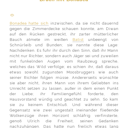
Bonadea hatte sich
inzwischen, da sie nicht dauernd
gegen die Zimmerdecke schauen konnte, am Diwan
auf den Rücken gestreckt, ihr zarter mütterlicher
Bauch atmete im weißen
Batist
unbeengt von
Schnürleib und Bunden; sie nannte diese Lage:
Nachdenken. Es fuhr ihr durch den Sinn, daß ihr Mann
nicht nur Richter, sondern auch Jäger sei und zuweilen
mit funkelnden Augen vom Raubzeug spreche,
welches das Wild verfolge; es schien ihr, daß daraus
etwas sowohl zugunsten Moosbruggers wie auch
seiner Richter folgen müsse. Andererseits wünschte
sie aber nicht, ihren Mann von ihrem Geliebten ins
Unrecht setzen zu lassen, außer in dem einen Punkt
der Liebe; ihr Familiengefühl forderte, den
Hausvorstand würdig und geachtet zu sehn. So kam
sie zu keinem Entschluß. Und während dieser
Gegensatz wie zwei ungestalt ineinander fließende
Wolkenzüge ihren Horizont schläfrig verfinsterte,
genoß Ulrich die Freiheit, seinen Gedanken
nachzuhängen. Das hatte nun freilich etwas lang