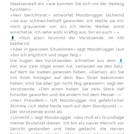
Staatsanwalt ein »wie konnten Sie sich vor der Hedwig
fürchten!«
»Herr Gerichtsrat,« antwortet Moosbrugger lächelnd
»sie war schmeichelhaft geworden. Ich stellte sie mir
noch grausamer vor, als ich derlei Weiber sonst
einschätze. Ich sehe wohl kräftig aus, bin es auch – «
»Nun also« brummt der Vorsitzende, im Akt
blätternd.
»Aber in gewissen Situationen« sagt Moosbrugger laut
»bin ich ängstlich und sogar feig.«
Die Augen des Vorsitzenden schnellen aus dem
Akt; wie zwei Vögel einen Ast, verlassen sie den Satz,
auf dem sie soeben gesessen haben. »Damals, als Sie
mit Ihren Kollegen auf dem Bau Streit bekommen
haben, sind Sie aber gar nicht feig gewesen!« sagt der
Vorsitzende. »Den einen haben Sie zwei Stock tief
hinunter geworfen und die andern mit dem Messer –«
»Herr Präsident,« ruft Moosbrugger mit gefährlicher
Stimme »ich stehe heute noch auf dem Standpunkt –«
Der Vorsitzende winkt ab.
»Unrecht,« sagt Moosbrugger »das muß als Grundlage
meiner Brutalität dienen. Ich bin als naiver Mensch vor
Gericht gestanden und habe gedacht, die Herren