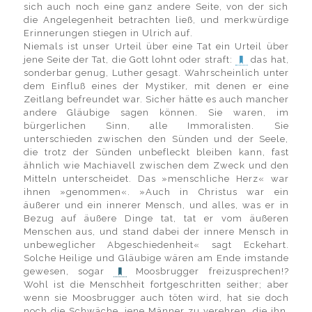
sich auch noch eine ganz andere Seite, von der sich
die Angelegenheit betrachten ließ, und merkwürdige
Erinnerungen stiegen in Ulrich auf.
Niemals ist unser Urteil über eine Tat ein Urteil über
jene Seite der Tat, die Gott lohnt oder straft:
das hat,
sonderbar genug, Luther gesagt. Wahrscheinlich unter
dem Einfluß eines der Mystiker, mit denen er eine
Zeitlang befreundet war. Sicher hätte es auch mancher
andere Gläubige sagen können. Sie waren, im
bürgerlichen Sinn, alle Immoralisten. Sie
unterschieden zwischen den Sünden und der Seele,
die trotz der Sünden unbefleckt bleiben kann, fast
ähnlich wie Machiavell zwischen dem Zweck und den
Mitteln unterscheidet. Das »menschliche Herz« war
ihnen »genommen«. »Auch in Christus war ein
äußerer und ein innerer Mensch, und alles, was er in
Bezug auf äußere Dinge tat, tat er vom äußeren
Menschen aus, und stand dabei der innere Mensch in
unbeweglicher Abgeschiedenheit« sagt Eckehart.
Solche Heilige und Gläubige wären am Ende imstande
gewesen, sogar
Moosbrugger freizusprechen!?
Wohl ist die Menschheit fortgeschritten seither; aber
wenn sie Moosbrugger auch töten wird, hat sie doch
noch die Schwäche, jene Männer zu verehren, die ihn,