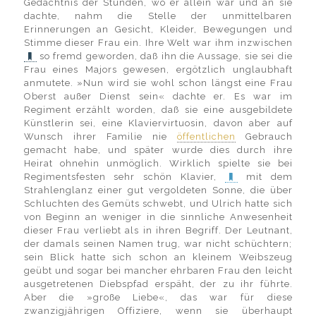
Gedächtnis der Stunden, wo er allein war und an sie
dachte, nahm die Stelle der unmittelbaren
Erinnerungen an Gesicht, Kleider, Bewegungen und
Stimme dieser Frau ein. Ihre Welt war ihm inzwischen
so fremd geworden, daß ihn die Aussage, sie sei die
Frau eines Majors gewesen, ergötzlich unglaubhaft
anmutete. »Nun wird sie wohl schon längst eine Frau
Oberst außer Dienst sein« dachte er. Es war im
Regiment erzählt worden, daß sie eine ausgebildete
Künstlerin sei, eine Klaviervirtuosin, davon aber auf
Wunsch ihrer Familie nie
öffentlichen
Gebrauch
gemacht habe, und später wurde dies durch ihre
Heirat ohnehin unmöglich. Wirklich spielte sie bei
Regimentsfesten sehr schön Klavier,
mit dem
Strahlenglanz einer gut vergoldeten Sonne, die über
Schluchten des Gemüts schwebt, und Ulrich hatte sich
von Beginn an weniger in die sinnliche Anwesenheit
dieser Frau verliebt als in ihren Begriff. Der Leutnant,
der damals seinen Namen trug, war nicht schüchtern;
sein Blick hatte sich schon an kleinem Weibszeug
geübt und sogar bei mancher ehrbaren Frau den leicht
ausgetretenen Diebspfad erspäht, der zu ihr führte.
Aber die »große Liebe«, das war für diese
zwanzigjährigen Offiziere, wenn sie überhaupt