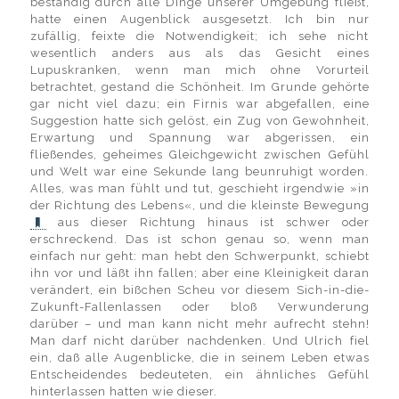
beständig durch alle Dinge unserer Umgebung fließt,
hatte einen Augenblick ausgesetzt. Ich bin nur
zufällig, feixte die Notwendigkeit; ich sehe nicht
wesentlich anders aus als das Gesicht eines
Lupuskranken, wenn man mich ohne Vorurteil
betrachtet, gestand die Schönheit. Im Grunde gehörte
gar nicht viel dazu; ein Firnis war abgefallen, eine
Suggestion hatte sich gelöst, ein Zug von Gewohnheit,
Erwartung und Spannung war abgerissen, ein
fließendes, geheimes Gleichgewicht zwischen Gefühl
und Welt war eine Sekunde lang beunruhigt worden.
Alles, was man fühlt und tut, geschieht irgendwie »in
der Richtung des Lebens«, und die kleinste Bewegung
aus dieser Richtung hinaus ist schwer oder
erschreckend. Das ist schon genau so, wenn man
einfach nur geht: man hebt den Schwerpunkt, schiebt
ihn vor und läßt ihn fallen; aber eine Kleinigkeit daran
verändert, ein bißchen Scheu vor diesem Sich-in-die-
Zukunft-Fallenlassen oder bloß Verwunderung
darüber – und man kann nicht mehr aufrecht stehn!
Man darf nicht darüber nachdenken. Und Ulrich fiel
ein, daß alle Augenblicke, die in seinem Leben etwas
Entscheidendes bedeuteten, ein ähnliches Gefühl
hinterlassen hatten wie dieser.