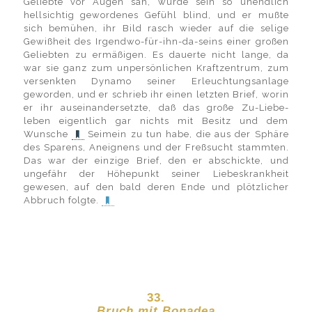
Geliebte vor Augen sah, wurde sein so unendlich
hellsichtig gewordenes Gefühl blind, und er mußte
sich bemühen, ihr Bild rasch wieder auf die selige
Gewißheit des Irgendwo-für-ihn-da-seins einer großen
Geliebten zu ermäßigen. Es dauerte nicht lange, da
war sie ganz zum unpersönlichen Kraftzentrum, zum
versenkten Dynamo seiner Erleuchtungsanlage
geworden, und er schrieb ihr einen letzten Brief, worin
er ihr auseinandersetzte, daß das große Zu-Liebe-
leben eigentlich gar nichts mit Besitz und dem
Wunsche
Seimein zu tun habe, die aus der Sphäre
des Sparens, Aneignens und der Freßsucht stammten.
Das war der einzige Brief, den er abschickte, und
ungefähr der Höhepunkt seiner Liebeskrankheit
gewesen, auf den bald deren Ende und plötzlicher
Abbruch folgte.
33.
Bruch mit Bonadea