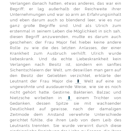
Verlangen danach hatten, etwas anderes, das war ein
Begriff; er lag außerhalb der Reichweite ihrer
Unternehmungen und war so arm an Erfahrungsinhalt
und eben darum auch so blendend leer, wie es nur
ganz große Begriffe sind. Und als Ulrich zum
erstenmal in seinem Leben die Möglichkeit in sich sah,
diesen Begriff anzuwenden, mußte es darum auch
geschehen; der Frau Major fiel hiebei keine andere
Rolle zu wie die des letzten Anlasses, der einer
Krankheit zum Ausbruch verhilft. Ulrich wurde
liebeskrank. Und da echte Liebeskrankheit kein
Verlangen nach Besitz ist, sondern ein sanftes
Sichentschleiern der Welt, um deswillen man gern auf
den Besitz der Geliebten verzichtet, erklärte der
Leutnant der Frau Major die
Welt auf eine so
ungewohnte und ausdauernde Weise, wie sie es noch
nicht gehört hatte. Gestirne, Bakterien, Balzac und
Nietzsche wirbelten in
einem Trichter von
Gedanken, dessen Spitze sie mit wachsender
Deutlichkeit auf gewisse, nach der damaligen
Zeitmode dem Anstand verwehrte Unterschiede
gerichtet fühlte, die ihren Leib von dem Leib des
Leutnants trennten. Sie wurde verwirrt durch diese