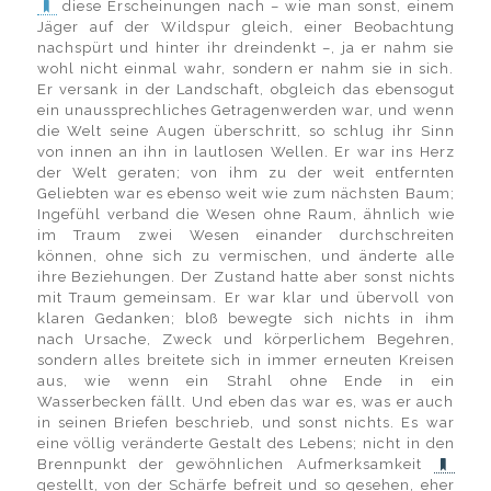
diese Erscheinungen nach – wie man sonst, einem
Jäger auf der Wildspur gleich, einer Beobachtung
nachspürt und hinter ihr dreindenkt –, ja er nahm sie
wohl nicht einmal wahr, sondern er nahm sie in sich.
Er versank in der Landschaft, obgleich das ebensogut
ein unaussprechliches Getragenwerden war, und wenn
die Welt seine Augen überschritt, so schlug ihr Sinn
von innen an ihn in lautlosen Wellen. Er war ins Herz
der Welt geraten; von ihm zu der weit entfernten
Geliebten war es ebenso weit wie zum nächsten Baum;
Ingefühl verband die Wesen ohne Raum, ähnlich wie
im Traum zwei Wesen einander durchschreiten
können, ohne sich zu vermischen, und änderte alle
ihre Beziehungen. Der Zustand hatte aber sonst nichts
mit Traum gemeinsam. Er war klar und übervoll von
klaren Gedanken; bloß bewegte sich nichts in ihm
nach Ursache, Zweck und körperlichem Begehren,
sondern alles breitete sich in immer erneuten Kreisen
aus, wie wenn ein Strahl ohne Ende in ein
Wasserbecken fällt. Und eben das war es, was er auch
in seinen Briefen beschrieb, und sonst nichts. Es war
eine völlig veränderte Gestalt des Lebens; nicht in den
Brennpunkt der gewöhnlichen Aufmerksamkeit
gestellt, von der Schärfe befreit und so gesehen, eher