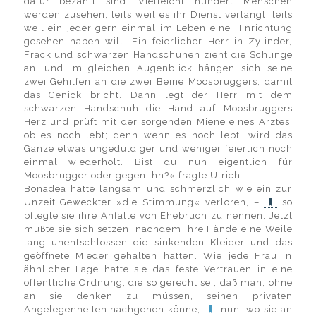
dafür bezahlt sind. Vielleicht hundert Menschen
werden zusehen, teils weil es ihr Dienst verlangt, teils
weil ein jeder gern einmal im Leben eine Hinrichtung
gesehen haben will. Ein feierlicher Herr in Zylinder,
Frack und schwarzen Handschuhen zieht die Schlinge
an, und im gleichen Augenblick hängen sich seine
zwei Gehilfen an die zwei Beine Moosbruggers, damit
das Genick bricht. Dann legt der Herr mit dem
schwarzen Handschuh die Hand auf Moosbruggers
Herz und prüft mit der sorgenden Miene eines Arztes,
ob es noch lebt; denn wenn es noch lebt, wird das
Ganze etwas ungeduldiger und weniger feierlich noch
einmal wiederholt. Bist du nun eigentlich für
Moosbrugger oder gegen ihn?« fragte Ulrich.
Bonadea hatte langsam und schmerzlich wie ein zur
Unzeit Geweckter »die Stimmung« verloren, –
so
pflegte sie ihre Anfälle von Ehebruch zu nennen. Jetzt
mußte sie sich setzen, nachdem ihre Hände eine Weile
lang unentschlossen die sinkenden Kleider und das
geöffnete Mieder gehalten hatten. Wie jede Frau in
ähnlicher Lage hatte sie das feste Vertrauen in eine
öffentliche Ordnung, die so gerecht sei, daß man, ohne
an sie denken zu müssen, seinen privaten
Angelegenheiten nachgehen könne;
nun, wo sie an