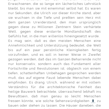
Erwachsenen, die so lange ein lächerliches Lehrstück
bleibt, bis man sie mit einemmal selbst hat. Es waren
nur Sekunden, die Ulrich vor dieser Kirche stand, aber
sie wuchsen in die Tiefe und preßten sein Herz mit
dem ganzen Urwiderstand, den man ursprünglich
gegen diese zu Millionen Zentnern Stein verhärtete
Welt, gegen diese erstarrte Mondlandschaft des
Gefühls hat, in die man willenlos hineingesetzt wurde.
Es mag sein, daß es den meisten Menschen eine
Annehmlichkeit und Unterstützung bedeutet, die Welt
bis auf ein paar persönliche Kleinigkeiten fertig
vorzufinden, und es soll in keiner Weise in Zweifel
gezogen werden, daß das im Ganzen Beharrende nicht
nur konservativ, sondern auch das Fundament aller
Fortschritte und Revolutionen ist, obgleich von einem
tiefen, schattenhaften Unbehagen gesprochen werden
muß, das auf eigene Faust lebende Menschen dabei
empfinden. Es drang Ulrich, während er mit vollem
Verständnis für die architektonische Feinheit das
heilige Bauwerk betrachtete, überraschend lebhaft ins
Bewußtsein, daß man genau so leicht Menschen
fressen könnte, wie solche Sehenswürdigkeiten
zu
bauen oder stehen zu lassen. Die Häuser daneben, die