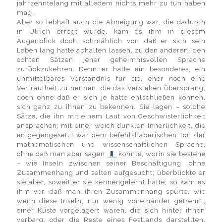
jahrzehntelang mit alledem nichts mehr zu tun haben
mag.
Aber so lebhaft auch die Abneigung war, die dadurch
in Ulrich erregt wurde, kam es ihm in diesem
Augenblick doch schmählich vor, daß er sich sein
Leben lang hatte abhalten lassen, zu den anderen, den
echten Sätzen jener geheimnisvollen Sprache
zurückzukehren. Denn er hatte ein besonderes, ein
unmittelbares Verständnis für sie, eher noch eine
Vertrautheit zu nennen, die das Verstehen übersprang;
doch ohne daß er sich je hätte entschließen können,
sich ganz zu ihnen zu bekennen. Sie lagen – solche
Sätze, die ihn mit einem Laut von Geschwisterlichkeit
ansprachen; mit einer weich dunklen Innerlichkeit, die
entgegengesetzt war dem befehlshaberischen Ton der
mathematischen und wissenschaftlichen Sprache,
ohne daß man aber sagen
konnte, worin sie bestehe
– wie Inseln zwischen seiner Beschäftigung, ohne
Zusammenhang und selten aufgesucht; überblickte er
sie aber, soweit er sie kennengelernt hatte, so kam es
ihm vor, daß man ihren Zusammenhang spürte, wie
wenn diese Inseln, nur wenig voneinander getrennt,
einer Küste vorgelagert wären, die sich hinter ihnen
verbarg, oder die Reste eines Festlands darstellten,