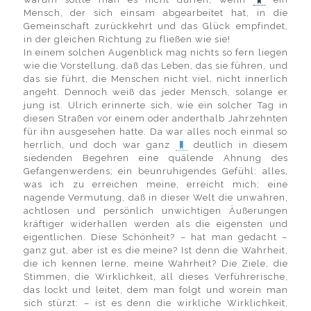
Mensch, der sich einsam abgearbeitet hat, in die
Gemeinschaft zurückkehrt und das Glück empfindet,
in der gleichen Richtung zu fließen wie sie!
In einem solchen Augenblick mag nichts so fern liegen
wie die Vorstellung, daß das Leben, das sie führen, und
das sie führt, die Menschen nicht viel, nicht innerlich
angeht. Dennoch weiß das jeder Mensch, solange er
jung ist. Ulrich erinnerte sich, wie ein solcher Tag in
diesen Straßen vor einem oder anderthalb Jahrzehnten
für ihn ausgesehen hatte. Da war alles noch einmal so
herrlich, und doch war ganz
deutlich in diesem
siedenden Begehren eine quälende Ahnung des
Gefangenwerdens; ein beunruhigendes Gefühl: alles,
was ich zu erreichen meine, erreicht mich; eine
nagende Vermutung, daß in dieser Welt die unwahren,
achtlosen und persönlich unwichtigen Äußerungen
kräftiger widerhallen werden als die eigensten und
eigentlichen. Diese Schönheit? – hat man gedacht –
ganz gut, aber ist es die meine? Ist denn die Wahrheit,
die ich kennen lerne, meine Wahrheit? Die Ziele, die
Stimmen, die Wirklichkeit, all dieses Verführerische,
das lockt und leitet, dem man folgt und worein man
sich stürzt: – ist es denn die wirkliche Wirklichkeit,