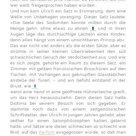
wer weiß, freigesprochen haben würden.
Und nun kam Ulrich ein Satz in Erinnerung, dem eine
Welle von Unbehagen voranging. Dieser Satz lautete:
»Die Seele des Sodomiten könnte mitten durch die
Menge gehn, ohne etwas zu ahnen
und in ihren
Augen läge das durchsichtige Lächeln eines Kindes;
denn alles hängt von einem unsichtbaren Prinzip ab«.
Das war nicht viel anders als die ersten Sätze, aber es
strömte in seiner kleinen Übertriebenheit den süß
schwächlichen Geruch der Verdorbenheit aus. Und wie
es sich zeigte, gehörte ein Raum zu diesem Satz, ein
Zimmer mit gelben französischen Broschüren auf den
Tischen, mit Vorhängen aus geknüpften Glasstäbchen
anstelle der Türen, – und ein Gefühl entstand in der
Brust, wie
wenn eine Hand in eine geöffnete Hühnerleiche greift,
um das Herz herauszuziehn: Denn diesen Satz hatte
Diotima bei seinem Besuch von sich gegeben. Er
stammte noch dazu von einem zeitgenössischen
Schriftsteller, den Ulrich in jungen Jahren geliebt, aber
seither für einen Salonphilosophen halten gelernt
hatte, und Sätze wie dieser schmecken so schlecht wie
Brot, auf das
Parfum
ausgegossen wurde, so daß man