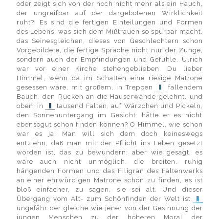
oder zeigt sich von der noch nicht mehr als ein Hauch,
der ungreifbar auf der dargebotenen Wirklichkeit
ruht?! Es sind die fertigen Einteilungen und Formen
des Lebens, was sich dem Mißtrauen so spürbar macht,
das Seinesgleichen, dieses von Geschlechtern schon
Vorgebildete, die fertige Sprache nicht nur der Zunge,
sondern auch der Empfindungen und Gefühle. Ulrich
war vor einer Kirche stehengeblieben. Du lieber
Himmel, wenn da im Schatten eine riesige Matrone
gesessen wäre, mit großem, in Treppen
fallendem
Bauch, den Rücken an die Häuserwände gelehnt, und
oben, in
tausend Falten, auf Wärzchen und Pickeln,
den Sonnenuntergang im Gesicht: hätte er es nicht
ebensogut schön finden können? O Himmel, wie schön
war es ja! Man will sich dem doch keineswegs
entziehn, daß man mit der Pflicht ins Leben gesetzt
worden ist, das zu bewundern; aber wie gesagt, es
wäre auch nicht unmöglich, die breiten, ruhig
hängenden Formen und das Filigran des Faltenwerks
an einer ehrwürdigen Matrone schön zu finden, es ist
bloß einfacher, zu sagen, sie sei alt. Und dieser
Übergang vom Alt- zum Schönfinden der Welt ist
ungefähr der gleiche wie jener von der Gesinnung der
jungen Menschen zu der höheren Moral der