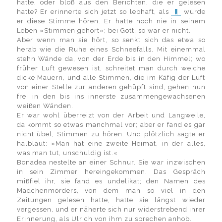
hatte, oder bloß aus den Berichten, die er gelesen
hatte? Er erinnerte sich jetzt so lebhaft, als
würde
er diese Stimme hören. Er hatte noch nie in seinem
Leben »Stimmen gehört«; bei Gott, so war er nicht.
Aber wenn man sie hört, so senkt sich das etwa so
herab wie die Ruhe eines Schneefalls. Mit einemmal
stehn Wände da, von der Erde bis in den Himmel; wo
früher Luft gewesen ist, schreitet man durch weiche
dicke Mauern, und alle Stimmen, die im Käfig der Luft
von einer Stelle zur anderen gehüpft sind, gehen nun
frei in den bis ins innerste zusammengewachsenen
weißen Wänden.
Er war wohl überreizt von der Arbeit und Langweile,
da kommt so etwas manchmal vor; aber er fand es gar
nicht übel, Stimmen zu hören. Und plötzlich sagte er
halblaut: »Man hat eine zweite Heimat, in der alles,
was man tut, unschuldig ist.«
Bonadea nestelte an einer Schnur. Sie war inzwischen
in sein Zimmer hereingekommen. Das Gespräch
mißfiel ihr, sie fand es undelikat; den Namen des
Mädchenmörders, von dem man so viel in den
Zeitungen gelesen hatte, hatte sie längst wieder
vergessen, und er näherte sich nur widerstrebend ihrer
Erinnerung, als Ulrich von ihm zu sprechen anhob.