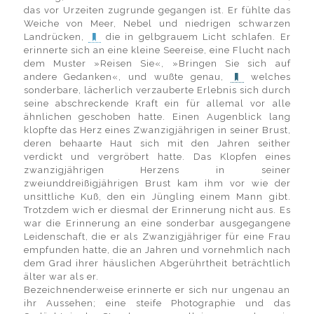
das vor Urzeiten zugrunde gegangen ist. Er fühlte das
Weiche von Meer, Nebel und niedrigen schwarzen
Landrücken,
die in gelbgrauem Licht schlafen. Er
erinnerte sich an eine kleine Seereise, eine Flucht nach
dem Muster »Reisen Sie«, »Bringen Sie sich auf
andere Gedanken«, und wußte genau,
welches
sonderbare, lächerlich verzauberte Erlebnis sich durch
seine abschreckende Kraft ein für allemal vor alle
ähnlichen geschoben hatte. Einen Augenblick lang
klopfte das Herz eines Zwanzigjährigen in seiner Brust,
deren behaarte Haut sich mit den Jahren seither
verdickt und vergröbert hatte. Das Klopfen eines
zwanzigjährigen Herzens in seiner
zweiunddreißigjährigen Brust kam ihm vor wie der
unsittliche Kuß, den ein Jüngling einem Mann gibt.
Trotzdem wich er diesmal der Erinnerung nicht aus. Es
war die Erinnerung an eine sonderbar ausgegangene
Leidenschaft, die er als Zwanzigjähriger für eine Frau
empfunden hatte, die an Jahren und vornehmlich nach
dem Grad ihrer häuslichen Abgerührtheit beträchtlich
älter war als er.
Bezeichnenderweise erinnerte er sich nur ungenau an
ihr Aussehen; eine steife Photographie und das