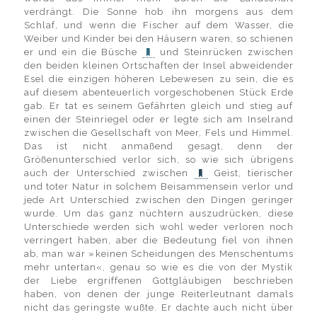
verdrängt. Die Sonne hob ihn morgens aus dem
Schlaf, und wenn die Fischer auf dem Wasser, die
Weiber und Kinder bei den Häusern waren, so schienen
er und ein die Büsche
und Steinrücken zwischen
den beiden kleinen Ortschaften der Insel abweidender
Esel die einzigen höheren Lebewesen zu sein, die es
auf diesem abenteuerlich vorgeschobenen Stück Erde
gab. Er tat es seinem Gefährten gleich und stieg auf
einen der Steinriegel oder er legte sich am Inselrand
zwischen die Gesellschaft von Meer, Fels und Himmel.
Das ist nicht anmaßend gesagt, denn der
Größenunterschied verlor sich, so wie sich übrigens
auch der Unterschied zwischen
Geist, tierischer
und toter Natur in solchem Beisammensein verlor und
jede Art Unterschied zwischen den Dingen geringer
wurde. Um das ganz nüchtern auszudrücken, diese
Unterschiede werden sich wohl weder verloren noch
verringert haben, aber die Bedeutung fiel von ihnen
ab, man war »keinen Scheidungen des Menschentums
mehr untertan«, genau so wie es die von der Mystik
der Liebe ergriffenen Gottgläubigen beschrieben
haben, von denen der junge Reiterleutnant damals
nicht das geringste wußte. Er dachte auch nicht über