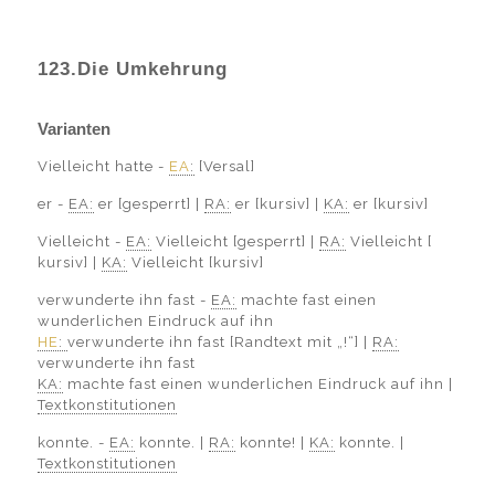
123.Die Umkehrung
Varianten
Vielleicht hatte -
EA
:
[Versal]
er -
EA:
er [gesperrt] |
RA:
er [kursiv] |
KA:
er [kursiv]
Vielleicht -
EA:
Vielleicht [gesperrt] |
RA:
Vielleicht [
kursiv] |
KA:
Vielleicht [kursiv]
verwunderte ihn fast -
EA:
machte fast einen
wunderlichen Eindruck auf ihn
HE
:
verwunderte ihn fast [Randtext mit „!“] |
RA:
verwunderte ihn fast
KA:
machte fast einen wunderlichen Eindruck auf ihn |
Textkonstitutionen
konnte. -
EA:
konnte. |
RA:
konnte! |
KA:
konnte. |
Textkonstitutionen