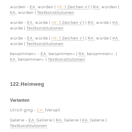
würden -
EA:
würden |
HE
:
[ Zeichen √ ]
|
RA:
würden |
KA:
würden |
Textkonstitutionen
würde -
EA:
würde |
HE
:
[ Zeichen √ ]
|
RA:
würde |
KA:
würde |
Textkonstitutionen
würde -
EA:
würde |
HE
:
[ Zeichen √ ]
|
RA:
würde |
KA:
würde |
Textkonstitutionen
beisammen« -
EA:
beisammen« |
RA:
beisammen», |
KA:
beisammen« |
Textkonstitutionen
122.Heimweg
Varianten
Ulrich ging -
EA
:
[Versal]
Galerie -
EA:
Gallerie |
RA:
Galerie |
KA:
Galerie |
Textkonstitutionen