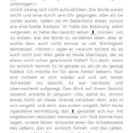
umbringen.«
Ulrich zwang sich nicht aufzublicken. Die Worte waren
leicht und leise durch sein Ohr gegangen, aber als sie
vorbei waren, ließen sie im Gedächtnis etwas zurück
wie eine breite Radspur. Er hatte die Betonung sofort
vergessen, er hätte das Gesicht sehen
müssen, um
zu wissen, wie die Worte zu verstehen seien, aber er
wollte dem auch nicht einmal so viel Wichtigkeit
beimessen. »Schön,« sagte er »warum solltest du es
auch nicht tun! Wen gäbe es heute überhaupt, der so
etwas nicht schon gewünscht hätte?! Tu’s doch, wenn
du wirklich kannst! Es ist gerade so, als ob du gesagt
hättest: ich möchte ihn für seine Fehler lieben!« Nun
erst richtete er sich wieder auf und sah seiner
Schwester ins Gesicht. Es war verstockt und
überraschend aufgeregt. Den Blick auf ihrem Gesicht
lassend, erklärte er langsam: »Da, siehst du, stimmt
etwas nicht; an dieser Grenze zwischen dem, was in
uns vorgeht, und dem, was außen vorgeht, fehlt heute
irgendeine Vermittlung, das
gestaltet sich nur mit
ungeheuren Verlusten ineinander um: Fast könnte man
sagen, unsere bösen Wünsche seien die Schattenseite
des Lebens, das wir wirklich führen, und das Leben,