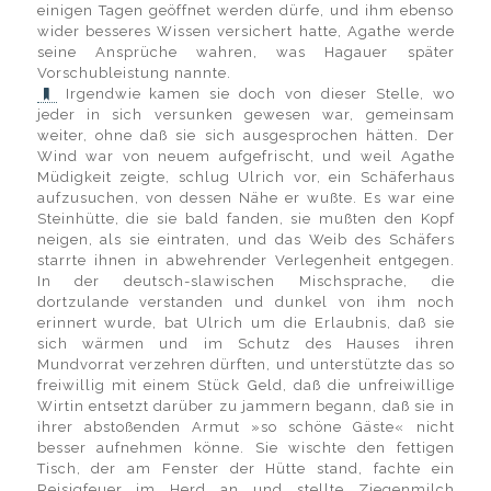
einigen Tagen geöffnet werden dürfe, und ihm ebenso
wider besseres Wissen versichert hatte, Agathe werde
seine Ansprüche wahren, was Hagauer später
Vorschubleistung nannte.
Irgendwie kamen sie doch von dieser Stelle, wo
jeder in sich versunken gewesen war, gemeinsam
weiter, ohne daß sie sich ausgesprochen hätten. Der
Wind war von neuem aufgefrischt, und weil Agathe
Müdigkeit zeigte, schlug Ulrich vor, ein Schäferhaus
aufzusuchen, von dessen Nähe er wußte. Es war eine
Steinhütte, die sie bald fanden, sie mußten den Kopf
neigen, als sie eintraten, und das Weib des Schäfers
starrte ihnen in abwehrender Verlegenheit entgegen.
In der deutsch-slawischen Mischsprache, die
dortzulande verstanden und dunkel von ihm noch
erinnert wurde, bat Ulrich um die Erlaubnis, daß sie
sich wärmen und im Schutz des Hauses ihren
Mundvorrat verzehren dürften, und unterstützte das so
freiwillig mit einem Stück Geld, daß die unfreiwillige
Wirtin entsetzt darüber zu jammern begann, daß sie in
ihrer abstoßenden Armut »so schöne Gäste« nicht
besser aufnehmen könne. Sie wischte den fettigen
Tisch, der am Fenster der Hütte stand, fachte ein
Reisigfeuer im Herd an und stellte Ziegenmilch