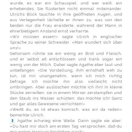
wurde, es war ein Schauspiel, und wer weiß, ein
erhebendes. Sie flüsterten nicht einmal miteinander.
Ulrichs Blick tauchte in ihre geöffneten Augen, und
aus Verlegenheit lächelte er ihnen zu, was von den
beiden nur die Frau erwiderte, während der Mann in
ehrerbietigem Anstand ernst verharrte.
»Wir müssen essen!« sagte Ulrich in englischer
Sprache zu seiner Schwester. »Man wundert sich über
uns!«
Gehorsam rührte sie ein wenig an Brot und Fleisch,
und er selbst aß entschlossen und trank sogar ein
wenig von der Milch. Dabei sagte Agathe aber laut und
unbefangen: »Die Vorstellung, ihm ernsthaft weh zu
tun, ist mir unangenehm, wenn ich mich richtig
befrage. Ich möchte ihn also vielleicht nicht
umbringen. Aber auslöschen möchte ich ihn! In kleine
Stücke zerreißen, sie in einem Mörser zerstampfen und
den Staub ins Wasser schütten: das möchte ich! Ganz
und gar alles Gewesene vernichten!«
»Weißt du, es ist etwas komisch, was wir da reden«
bemerkte Ulrich.
Agathe schwieg eine Weile. Dann sagte sie aber:
»Du hast mir doch am ersten Tag versprochen, daß du
mir gegen Hagauer beistehen wirst!«