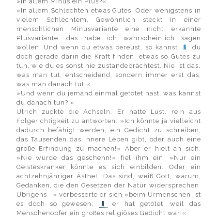
»In allem Minus ein Plus?«
»In allem Schlechten etwas Gutes. Oder wenigstens in
vielem Schlechtem. Gewöhnlich steckt in einer
menschlichen Minusvariante eine nicht erkannte
Plusvariante: das habe ich wahrscheinlich sagen
wollen. Und wenn du etwas bereust, so kannst
du
doch gerade darin die Kraft finden, etwas so Gutes zu
tun, wie du es sonst nie zustandebrächtest. Nie ist das,
was man tut, entscheidend, sondern immer erst das,
was man danach tut!«
»Und wenn du jemand einmal getötet hast, was kannst
du danach tun?!«
Ulrich zuckte die Achseln. Er hatte Lust, rein aus
Folgerichtigkeit zu antworten: »Ich könnte ja vielleicht
dadurch befähigt werden, ein Gedicht zu schreiben,
das Tausenden das innere Leben gibt, oder auch eine
große Erfindung zu machen!« Aber er hielt an sich.
»Nie würde das geschehn!« fiel ihm ein. »Nur ein
Geisteskranker könnte es sich einbilden. Oder ein
achtzehnjähriger Ästhet. Das sind, weiß Gott, warum,
Gedanken, die den Gesetzen der Natur widersprechen.
Übrigens –« verbesserte er sich »beim Urmenschen ist
es doch so gewesen;
er hat getötet, weil das
Menschenopfer ein großes religiöses Gedicht war!«