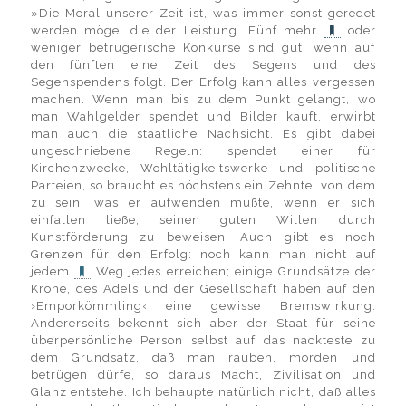
»Die Moral unserer Zeit ist, was immer sonst geredet
werden möge, die der Leistung. Fünf mehr
oder
weniger betrügerische Konkurse sind gut, wenn auf
den fünften eine Zeit des Segens und des
Segenspendens folgt. Der Erfolg kann alles vergessen
machen. Wenn man bis zu dem Punkt gelangt, wo
man Wahlgelder spendet und Bilder kauft, erwirbt
man auch die staatliche Nachsicht. Es gibt dabei
ungeschriebene Regeln: spendet einer für
Kirchenzwecke, Wohltätigkeitswerke und politische
Parteien, so braucht es höchstens ein Zehntel von dem
zu sein, was er aufwenden müßte, wenn er sich
einfallen ließe, seinen guten Willen durch
Kunstförderung zu beweisen. Auch gibt es noch
Grenzen für den Erfolg: noch kann man nicht auf
jedem
Weg jedes erreichen; einige Grundsätze der
Krone, des Adels und der Gesellschaft haben auf den
›Emporkömmling‹ eine gewisse Bremswirkung.
Andererseits bekennt sich aber der Staat für seine
überpersönliche Person selbst auf das nackteste zu
dem Grundsatz, daß man rauben, morden und
betrügen dürfe, so daraus Macht, Zivilisation und
Glanz entstehe. Ich behaupte natürlich nicht, daß alles