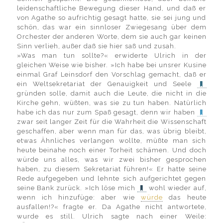
leidenschaftliche Bewegung dieser Hand, und daß er
von Agathe so aufrichtig gesagt hatte, sie sei jung und
schön, das war ein sinnloser Zwiegesang über dem
Orchester der anderen Worte, dem sie auch gar keinen
Sinn verlieh, außer daß sie hier saß und zusah.
»Was man tun sollte?« erwiderte Ulrich in der
gleichen Weise wie bisher. »Ich habe bei unsrer Kusine
einmal Graf Leinsdorf den Vorschlag gemacht, daß er
ein Weltsekretariat der Genauigkeit und Seele
gründen solle, damit auch die Leute, die nicht in die
Kirche gehn, wüßten, was sie zu tun haben. Natürlich
habe ich das nur zum Spaß gesagt, denn wir haben
zwar seit langer Zeit für die Wahrheit die Wissenschaft
geschaffen, aber wenn man für das, was übrig bleibt,
etwas Ähnliches verlangen wollte, müßte man sich
heute beinahe noch einer Torheit schämen. Und doch
würde uns alles, was wir zwei bisher gesprochen
haben, zu diesem Sekretariat führen!« Er hatte seine
Rede aufgegeben und lehnte sich aufgerichtet gegen
seine Bank zurück. »Ich löse mich
wohl wieder auf,
wenn ich hinzufüge: aber wie
würde
das heute
ausfallen!?« fragte er. Da Agathe nicht antwortete,
wurde es still. Ulrich sagte nach einer Weile: