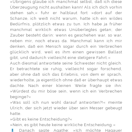
»Übrigens glaube ich manchmal selbst, daß ich diese
Überzeugung nicht aushalten kann! Als ich dich vorhin
stehen sah,« fuhr er halblaut fort »dort auf der
Schanze, ich weiß nicht warum, hatte ich ein wildes
Bedürfnis, plötzlich etwas zu tun. Ich habe ja früher
manchmal wirklich etwas Unüberlegtes getan; der
Zauber besteht darin: wenn es geschehen war, so war,
neben mir, noch etwas da. Manchmal kann ich mir
denken, daß ein Mensch sogar durch ein Verbrechen
glücklich wird, weil es ihm einen gewissen Ballast
gibt, und dadurch vielleicht eine stetigere Fahrt.«
Auch diesmal antwortete seine Schwester nicht gleich.
Er betrachtete sie ruhig, vielleicht sogar forschend,
aber ohne daß sich das Erlebnis, von dem er sprach,
wiederholte, ja eigentlich ohne daß er überhaupt etwas
dachte. Nach einer kleinen Weile fragte sie ihn:
»Würdest du mir böse sein, wenn ich ein Verbrechen
beginge?«
»Was soll ich nun wohl darauf antworten?!« meinte
Ulrich, der sich jetzt wieder über sein Messer gebeugt
hatte.
»Gibt es keine Entscheidung?«
»Nein, es gibt heute keine wirkliche Entscheidung.«
Danach sagte Agathe: »Ich möchte Hagauer