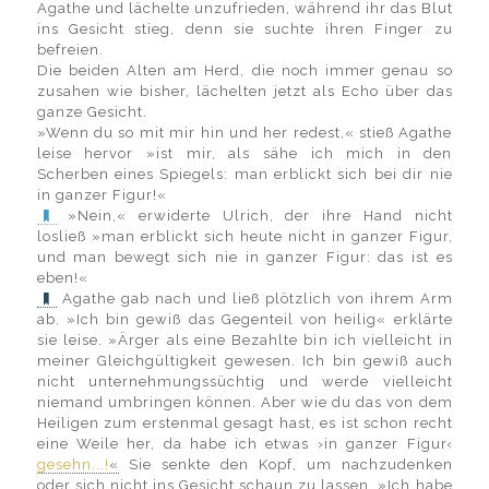
Agathe und lächelte unzufrieden, während ihr das Blut
ins Gesicht stieg, denn sie suchte ihren Finger zu
befreien.
Die beiden Alten am Herd, die noch immer genau so
zusahen wie bisher, lächelten jetzt als Echo über das
ganze Gesicht.
»Wenn du so mit mir hin und her redest,« stieß Agathe
leise hervor »ist mir, als sähe ich mich in den
Scherben eines Spiegels: man erblickt sich bei dir nie
in ganzer Figur!«
»Nein,« erwiderte Ulrich, der ihre Hand nicht
losließ »man erblickt sich heute nicht in ganzer Figur,
und man bewegt sich nie in ganzer Figur: das ist es
eben!«
Agathe gab nach und ließ plötzlich von ihrem Arm
ab. »Ich bin gewiß das Gegenteil von heilig« erklärte
sie leise. »Ärger als eine Bezahlte bin ich vielleicht in
meiner Gleichgültigkeit gewesen. Ich bin gewiß auch
nicht unternehmungssüchtig und werde vielleicht
niemand umbringen können. Aber wie du das von dem
Heiligen zum erstenmal gesagt hast, es ist schon recht
eine Weile her, da habe ich etwas ›in ganzer Figur‹
gesehn...!
«
Sie senkte den Kopf, um nachzudenken
oder sich nicht ins Gesicht schaun zu lassen. »Ich habe