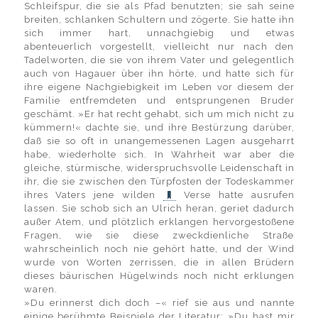
Schleifspur, die sie als Pfad benutzten; sie sah seine
breiten, schlanken Schultern und zögerte. Sie hatte ihn
sich immer hart, unnachgiebig und etwas
abenteuerlich vorgestellt, vielleicht nur nach den
Tadelworten, die sie von ihrem Vater und gelegentlich
auch von Hagauer über ihn hörte, und hatte sich für
ihre eigene Nachgiebigkeit im Leben vor diesem der
Familie entfremdeten und entsprungenen Bruder
geschämt. »Er hat recht gehabt, sich um mich nicht zu
kümmern!« dachte sie, und ihre Bestürzung darüber,
daß sie so oft in unangemessenen Lagen ausgeharrt
habe, wiederholte sich. In Wahrheit war aber die
gleiche, stürmische, widerspruchsvolle Leidenschaft in
ihr, die sie zwischen den Türpfosten der Todeskammer
ihres Vaters jene wilden
Verse hatte ausrufen
lassen. Sie schob sich an Ulrich heran, geriet dadurch
außer Atem, und plötzlich erklangen hervorgestoßene
Fragen, wie sie diese zweckdienliche Straße
wahrscheinlich noch nie gehört hatte, und der Wind
wurde von Worten zerrissen, die in allen Brüdern
dieses bäurischen Hügelwinds noch nicht erklungen
waren.
»Du erinnerst dich doch –« rief sie aus und nannte
einige berühmte Beispiele der Literatur: »Du hast mir