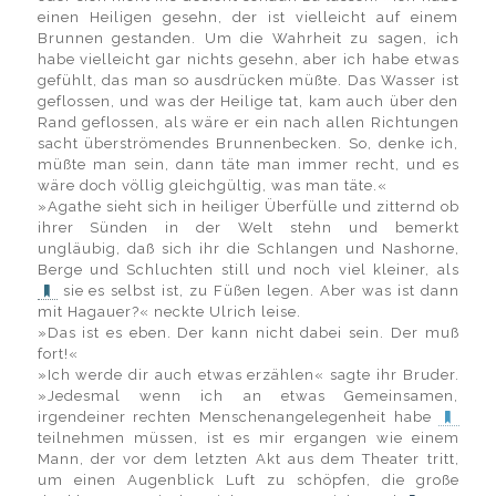
einen Heiligen gesehn, der ist vielleicht auf einem
Brunnen gestanden. Um die Wahrheit zu sagen, ich
habe vielleicht gar nichts gesehn, aber ich habe etwas
gefühlt, das man so ausdrücken müßte. Das Wasser ist
geflossen, und was der Heilige tat, kam auch über den
Rand geflossen, als wäre er ein nach allen Richtungen
sacht überströmendes Brunnenbecken. So, denke ich,
müßte man sein, dann täte man immer recht, und es
wäre doch völlig gleichgültig, was man täte.«
»Agathe sieht sich in heiliger Überfülle und zitternd ob
ihrer Sünden in der Welt stehn und bemerkt
ungläubig, daß sich ihr die Schlangen und Nashorne,
Berge und Schluchten still und noch viel kleiner, als
sie es selbst ist, zu Füßen legen. Aber was ist dann
mit Hagauer?« neckte Ulrich leise.
»Das ist es eben. Der kann nicht dabei sein. Der muß
fort!«
»Ich werde dir auch etwas erzählen« sagte ihr Bruder.
»Jedesmal wenn ich an etwas Gemeinsamen,
irgendeiner rechten Menschenangelegenheit habe
teilnehmen müssen, ist es mir ergangen wie einem
Mann, der vor dem letzten Akt aus dem Theater tritt,
um einen Augenblick Luft zu schöpfen, die große