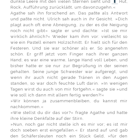
dunkle Leere mit den vielen Sternen sieht und
Hut,
Rock, Aufführung zurückläßt, um davonzugehn.«
Agathe sah ihn forschend an. Das paßte als Antwort
und paßte nicht. Ulrich sah auch in ihr Gesicht. »Dich
plagt auch oft eine Abneigung, zu der es die Neigung
noch nicht gibt« sagte er und dachte: »Ist sie mir
wirklich ähnlich?« Wieder kam ihm vor: vielleicht so
wie ein Pastell einem Holzschnitt. Er hielt sich für den
Festeren. Und sie war schöner als er. So angenehm
schön. Er griff jetzt vom Finger nach ihrer ganzen
Hand; es war eine warme, lange Hand voll Leben, und
bisher hatte er sie nur zur Begrüßung in der seinen
gehalten. Seine junge Schwester war aufgeregt, und
wenn ihr auch nicht gerade Tränen in den Augen
standen, so war doch feuchte Luft darin. »In wenigen
Tagen wirst du auch von mir fortgehn,« sagte sie »und
wie soll ich dann mit allem fertig werden?!«
»Wir können ja zusammenbleiben, du kannst mir
nachkommen.«
»Wie stellst du dir das vor?« fragte Agathe und hatte
ihre kleine Denkfalte auf der Stirn.
»Nun, noch gar nicht stelle ich es mir vor; es ist mir
doch soeben erst eingefallen.« Er stand auf und gab
den Schäfersleuten noch ein Stück Geld, »für den