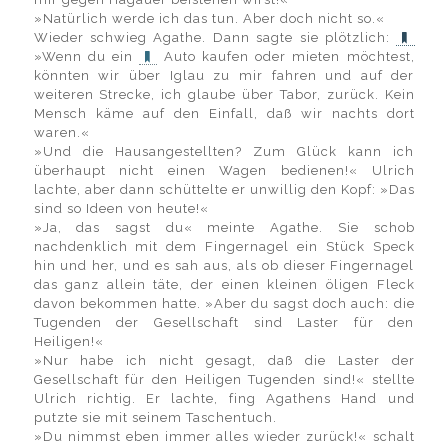
»Natürlich werde ich das tun. Aber doch nicht so.«
Wieder schwieg Agathe. Dann sagte sie plötzlich:
»Wenn du ein
Auto kaufen oder mieten möchtest,
könnten wir über Iglau zu mir fahren und auf der
weiteren Strecke, ich glaube über Tabor, zurück. Kein
Mensch käme auf den Einfall, daß wir nachts dort
waren.«
»Und die Hausangestellten? Zum Glück kann ich
überhaupt nicht einen Wagen bedienen!« Ulrich
lachte, aber dann schüttelte er unwillig den Kopf: »Das
sind so Ideen von heute!«
»Ja, das sagst du« meinte Agathe. Sie schob
nachdenklich mit dem Fingernagel ein Stück Speck
hin und her, und es sah aus, als ob dieser Fingernagel
das ganz allein täte, der einen kleinen öligen Fleck
davon bekommen hatte. »Aber du sagst doch auch: die
Tugenden der Gesellschaft sind Laster für den
Heiligen!«
»Nur habe ich nicht gesagt, daß die Laster der
Gesellschaft für den Heiligen Tugenden sind!« stellte
Ulrich richtig. Er lachte, fing Agathens Hand und
putzte sie mit seinem Taschentuch.
»Du nimmst eben immer alles wieder zurück!« schalt