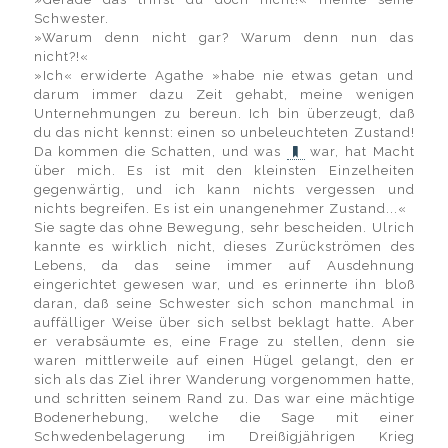
Schwester.
»Warum denn nicht gar? Warum denn nun das
nicht?!«
»Ich« erwiderte Agathe »habe nie etwas getan und
darum immer dazu Zeit gehabt, meine wenigen
Unternehmungen zu bereun. Ich bin überzeugt, daß
du das nicht kennst: einen so unbeleuchteten Zustand!
Da kommen die Schatten, und was
war, hat Macht
über mich. Es ist mit den kleinsten Einzelheiten
gegenwärtig, und ich kann nichts vergessen und
nichts begreifen. Es ist ein unangenehmer Zustand...«
Sie sagte das ohne Bewegung, sehr bescheiden. Ulrich
kannte es wirklich nicht, dieses Zurückströmen des
Lebens, da das seine immer auf Ausdehnung
eingerichtet gewesen war, und es erinnerte ihn bloß
daran, daß seine Schwester sich schon manchmal in
auffälliger Weise über sich selbst beklagt hatte. Aber
er verabsäumte es, eine Frage zu stellen, denn sie
waren mittlerweile auf einen Hügel gelangt, den er
sich als das Ziel ihrer Wanderung vorgenommen hatte,
und schritten seinem Rand zu. Das war eine mächtige
Bodenerhebung, welche die Sage mit einer
Schwedenbelagerung im Dreißigjährigen Krieg