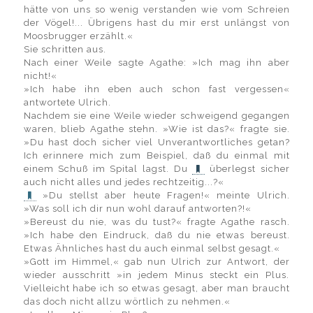
hätte von uns so wenig verstanden wie vom Schreien
der Vögel!... Übrigens hast du mir erst unlängst von
Moosbrugger erzählt.«
Sie schritten aus.
Nach einer Weile sagte Agathe: »Ich mag ihn aber
nicht!«
»Ich habe ihn eben auch schon fast vergessen«
antwortete Ulrich.
Nachdem sie eine Weile wieder schweigend gegangen
waren, blieb Agathe stehn. »Wie ist das?« fragte sie.
»Du hast doch sicher viel Unverantwortliches getan?
Ich erinnere mich zum Beispiel, daß du einmal mit
einem Schuß im Spital lagst. Du
überlegst sicher
auch nicht alles und jedes rechtzeitig...?«
»Du stellst aber heute Fragen!« meinte Ulrich.
»Was soll ich dir nun wohl darauf antworten?!«
»Bereust du nie, was du tust?« fragte Agathe rasch.
»Ich habe den Eindruck, daß du nie etwas bereust.
Etwas Ähnliches hast du auch einmal selbst gesagt.«
»Gott im Himmel,« gab nun Ulrich zur Antwort, der
wieder ausschritt »in jedem Minus steckt ein Plus.
Vielleicht habe ich so etwas gesagt, aber man braucht
das doch nicht allzu wörtlich zu nehmen.«