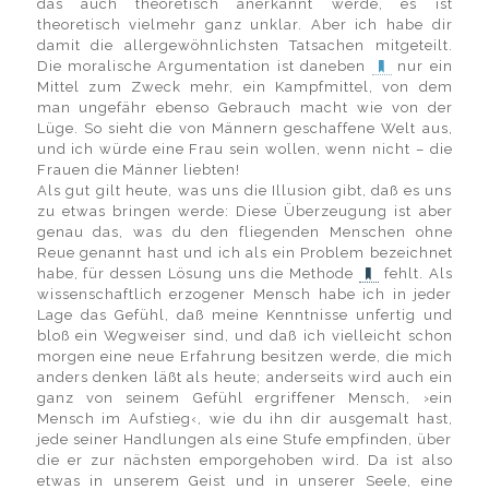
das auch theoretisch anerkannt werde, es ist
theoretisch vielmehr ganz unklar. Aber ich habe dir
damit die allergewöhnlichsten Tatsachen mitgeteilt.
Die moralische Argumentation ist daneben
nur ein
Mittel zum Zweck mehr, ein Kampfmittel, von dem
man ungefähr ebenso Gebrauch macht wie von der
Lüge. So sieht die von Männern geschaffene Welt aus,
und ich würde eine Frau sein wollen, wenn nicht – die
Frauen die Männer liebten!
Als gut gilt heute, was uns die Illusion gibt, daß es uns
zu etwas bringen werde: Diese Überzeugung ist aber
genau das, was du den fliegenden Menschen ohne
Reue genannt hast und ich als ein Problem bezeichnet
habe, für dessen Lösung uns die Methode
fehlt. Als
wissenschaftlich erzogener Mensch habe ich in jeder
Lage das Gefühl, daß meine Kenntnisse unfertig und
bloß ein Wegweiser sind, und daß ich vielleicht schon
morgen eine neue Erfahrung besitzen werde, die mich
anders denken läßt als heute; anderseits wird auch ein
ganz von seinem Gefühl ergriffener Mensch, ›ein
Mensch im Aufstieg‹, wie du ihn dir ausgemalt hast,
jede seiner Handlungen als eine Stufe empfinden, über
die er zur nächsten emporgehoben wird. Da ist also
etwas in unserem Geist und in unserer Seele, eine