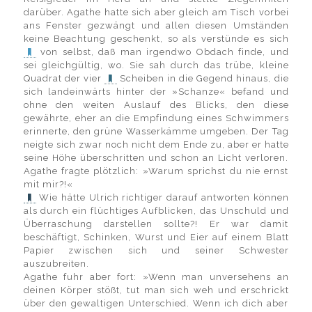
darüber. Agathe hatte sich aber gleich am Tisch vorbei
ans Fenster gezwängt und allen diesen Umständen
keine Beachtung geschenkt, so als verstünde es sich
von selbst, daß man irgendwo Obdach finde, und
sei gleichgültig, wo. Sie sah durch das trübe, kleine
Quadrat der vier
Scheiben in die Gegend hinaus, die
sich landeinwärts hinter der »Schanze« befand und
ohne den weiten Auslauf des Blicks, den diese
gewährte, eher an die Empfindung eines Schwimmers
erinnerte, den grüne Wasserkämme umgeben. Der Tag
neigte sich zwar noch nicht dem Ende zu, aber er hatte
seine Höhe überschritten und schon an Licht verloren.
Agathe fragte plötzlich: »Warum sprichst du nie ernst
mit mir?!«
Wie hätte Ulrich richtiger darauf antworten können
als durch ein flüchtiges Aufblicken, das Unschuld und
Überraschung darstellen sollte?! Er war damit
beschäftigt, Schinken, Wurst und Eier auf einem Blatt
Papier zwischen sich und seiner Schwester
auszubreiten.
Agathe fuhr aber fort: »Wenn man unversehens an
deinen Körper stößt, tut man sich weh und erschrickt
über den gewaltigen Unterschied. Wenn ich dich aber