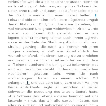
verknüpfte, weil sie wie eine Schanze aussah, wenn sie
auch viel zu groß dafür war, ein grünes Bollwerk der
Natur, ohne Busch und Baum, das auf der Seite, die es
der Stadt zuwandte, in einer hohen hellen
Felswand abbrach. Eine tiefe, leere Hügelwelt umgab
diesen Platz; kein Dorf, noch Haus war zu sehen, nur
Wolkenschatten und graue Weidewiesen. Ulrich wurde
wieder von diesem Ort gepackt, den er aus
jugendlicher Erinnerung kannte: Noch immer lag weit
vorne in der Tiefe die Stadt, ängstlich um ein paar
Kirchen gedrängt, die darin wie Hennen mit ihren
Jungen aussahen, so daß man unwillkürlich den
Wunsch empfand, mit einem Sprung sie zu erreichen
und zwischen sie hineinzusetzen oder sie mit dem
Griff einer Riesenhand in die Finger zu bekommen. »Es
muß ein herrliches Gefühl in diesen schwedischen
Abenteurern gewesen sein, wenn sie nach
wochenlangem Traben an einem solchen Ort
anlangten
und aus dem Sattel zum ersten Mal ihre
Beute erblickten!« sagte er, nachdem er seiner
Schwester die Bedeutung des Ortes erläutert hatte.
»Die Schwere des Lebens – dieser heimlich auf uns
lastende Mißmut, daß wir alle sterben müssen, daß
alles so kurz ist und wahrscheinlich so vergeblich! –