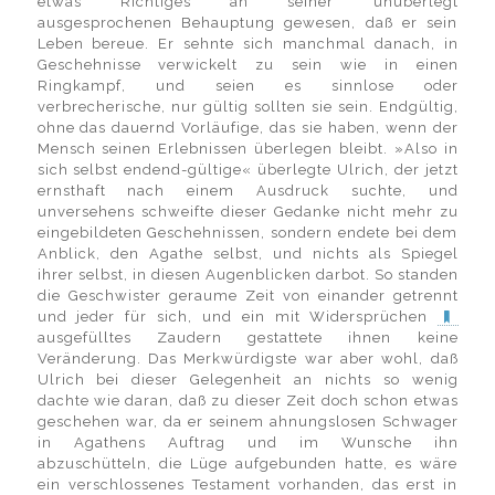
etwas Richtiges an seiner unüberlegt
ausgesprochenen Behauptung gewesen, daß er sein
Leben bereue. Er sehnte sich manchmal danach, in
Geschehnisse verwickelt zu sein wie in einen
Ringkampf, und seien es sinnlose oder
verbrecherische, nur gültig sollten sie sein. Endgültig,
ohne das dauernd Vorläufige, das sie haben, wenn der
Mensch seinen Erlebnissen überlegen bleibt. »Also in
sich selbst endend-gültige« überlegte Ulrich, der jetzt
ernsthaft nach einem Ausdruck suchte, und
unversehens schweifte dieser Gedanke nicht mehr zu
eingebildeten Geschehnissen, sondern endete bei dem
Anblick, den Agathe selbst, und nichts als Spiegel
ihrer selbst, in diesen Augenblicken darbot. So standen
die Geschwister geraume Zeit von einander getrennt
und jeder für sich, und ein mit Widersprüchen
ausgefülltes Zaudern gestattete ihnen keine
Veränderung. Das Merkwürdigste war aber wohl, daß
Ulrich bei dieser Gelegenheit an nichts so wenig
dachte wie daran, daß zu dieser Zeit doch schon etwas
geschehen war, da er seinem ahnungslosen Schwager
in Agathens Auftrag und im Wunsche ihn
abzuschütteln, die Lüge aufgebunden hatte, es wäre
ein verschlossenes Testament vorhanden, das erst in