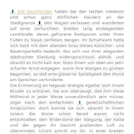
Die Geschwister
hatten bei den letzten niederen
und schon ganz dörflichen Häusern an der
Stadtgrenze
den Wagen verlassen und wanderten
auf einer zerfurchten, breiten, lang ansteigenden
Landstraße, deren gefrorene Radspuren unter ihren
Füßen zu Staub zerfielen, bergan. Ihr Schuhwerk hatte
sich bald mit dem elenden Grau dieses Kutscher- und
Bauernparketts bedeckt, das sich von ihrer eleganten
städtischen Kleidung widerspruchsvoll abhob, und
obwohl es nicht kalt war, blies ihnen von oben ein sehr
scharfer Wind entgegen, worin ihre Wangen zu glühen
begannen, so daß eine gläserne Sprödigkeit den Mund
am Sprechen verhinderte.
Die Erinnerung an Hagauer drängte Agathe, sich ihrem
Bruder zu erklären. Sie war überzeugt, daß ihm diese
Mißheirat in jeder Weise unverständlich sein müsse,
sogar nach den einfachsten
gesellschaftlichen
Ansprüchen; doch konnte sie sich, obwohl in ihrem
Innern die Worte schon bereit waren, nicht
entschließen, den Widerstand der Steigung, der Kälte
und der gegen ihr Gesicht prallenden Luft zu
überwinden. Ulrich schritt vor ihr, in einer breiten