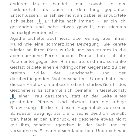
anderen Muster handelt man sowohl in der
Leidenschaft als auch in den lang geplanten
Entschlüssen.« Er sah sie nicht an dabei, er antwortete
sich selbst.
Er fühlte noch immer: »Hier bin ich
gestanden und habe etwas gewollt, das niemals
befriedigt worden ist.«
Agathe lächelte auch jetzt, aber es zog über ihren
Mund wie eine schmerzliche Bewegung. Sie kehrte
wieder an ihren Platz zurück und sah stumm in die
abenteuerliche Ferne hinaus. Dunkel hob sich ihr
Pelzmantel gegen den Himmel ab, und ihre schlanke
Gestalt bildete einen eindringlichen Gegensatz zu der
breiten Stille der Landschaft und der
darüberfliegenden Wolkenschatten. Ulrich hatte bei
diesem Anblick ein unbeschreiblich starkes Gefühl des
Geschehens. Er schämte sich beinahe, in Gesellschaft
einer Frau dazustehn, statt an der Seite eines
gesattelten Pferdes. Und obzwar ihm die ruhige
Bildwirkung,
die in diesem Augenblick von seiner
Schwester ausging, als die Ursache deutlich bewußt
war, hatte er den Eindruck, es geschehe etwas nicht
mit ihm, sondern irgendwo in der Welt und er
versäume es. Er nannte sich lächerlich. Und doch war