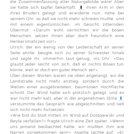
die Zusammenfassung aller Naturgebilde wäre! Aber
sie hatte sich tapfer bekämpft,
ihren Arm in den
ihres Bruders gelegt und erwiderte nun, nahe bei
seinem Ohr, so daß sie nicht mehr schreien mußte, und
mit einem eigentümlichen, im Gesicht zitternden
Übermut: »Darum wohl vernichten wir die bösen
Menschen, setzen ihnen aber doch freundlich eine
Henkersmahlzeit vor!«
Ulrich, der ein wenig von der Leidenschaft an seiner
Seite ahnte, beugte sich zu seiner Schwester hinab
und sagte ihr, immerhin laut genug, ins Ohr: »Das
glaubt jeder leicht von sich, daß er nichts Böses tun
könne, weil er doch ein guter Mensch sei!«
Über diesen Worten waren sie oben angelangt, wo die
Landstraße nicht mehr anstieg, sondern durch die
Wellen einer ausgebreiteten, baumlosen Hochfläche
schnitt. Der Wind hatte sich plötzlich gelegt, und es
war nicht mehr kalt, aber in der angenehmen Stille
verstummte das Gespräch wie abgeschnitten und ließ
sich nicht mehr fortsetzen.
»Wie bist du bloß mitten im Wind auf Dostojewski und
Beyle verfallen?« fragte Ulrich eine Zeit später. »Wenn
uns jemand beobachtet hätte: wir müßten ihm wie
Narren vorgekommen sein!« Agathe lachte auf. »Er