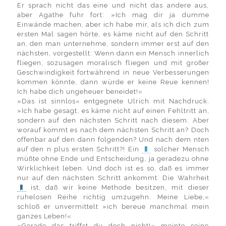
Er sprach nicht das eine und nicht das andere aus,
aber Agathe fuhr fort: »Ich mag dir ja dumme
Einwände machen, aber ich habe mir, als ich dich zum
ersten Mal sagen hörte, es käme nicht auf den Schritt
an, den man unternehme, sondern immer erst auf den
nächsten, vorgestellt: Wenn dann ein Mensch innerlich
fliegen, sozusagen moralisch fliegen und mit großer
Geschwindigkeit fortwährend in neue Verbesserungen
kommen könnte, dann würde er keine Reue kennen!
Ich habe dich ungeheuer beneidet!«
»Das ist sinnlos« entgegnete Ulrich mit Nachdruck.
»Ich habe gesagt, es käme nicht auf einen Fehltritt an,
sondern auf den nächsten Schritt nach diesem. Aber
worauf kommt es nach dem nächsten Schritt an? Doch
offenbar auf den dann folgenden? Und nach dem nten
auf den n plus ersten Schritt?! Ein
solcher Mensch
müßte ohne Ende und Entscheidung, ja geradezu ohne
Wirklichkeit leben. Und doch ist es so, daß es immer
nur auf den nächsten Schritt ankommt. Die Wahrheit
ist, daß wir keine Methode besitzen, mit dieser
ruhelosen Reihe richtig umzugehn. Meine Liebe,«
schloß er unvermittelt »ich bereue manchmal mein
ganzes Leben!«
»Gerade das triffst du doch nicht!« meinte seine