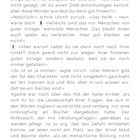
nicht gesagt, ob du einen Dieb entschuldigen kannst;
aber diese Mörder würdest du doch gut finden?!«
»Natürlich!« schrie Ulrich zurück. »Das heißt – nein,
warte doch:
vielleicht sind das nur Menschen von
guter Anlage, wertvolle Menschen. Das bleibt ihnen
auch später als Verbrecher. Aber gut bleiben sie
nicht!«
»Aber warum liebst du sie dann noch nach ihrer
Untat?! Doch gewiß nicht nur wegen ihrer früheren
guten Anlage, sondern deshalb, weil sie dir noch
immer gefallen!«
»So ist es ja immer« sagte Ulrich. »Der Mensch gibt
der Tat den Charakter, und nicht umgekehrt geschieht
es! Wir trennen Gut und Bös, aber in uns wissen wir,
daß sie ein Ganzes sind!«
Agathe war noch über das Rot der Kälte errötet, als
sich ihr für die Leidenschaft ihrer Fragen, die sich in
den Worten zugleich ausdrückte und verbarg, nur eine
Anknüpfung an Bücher dargeboten hatte. Der
Mißbrauch, der mit »Bildungsfragen« getrieben zu
werden pflegt, ist so arg, daß das Gefühl entstehen
konnte, sie seien nicht am Platz, wo der Wind bläst
und Bäume stehn, als ob menschliche Bildung nicht