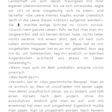
Landschaft vor sich, deren Traurigkeit mit ihrer
eigenen übereinstimmte. Als sie sich umwandte, sagte
sie: »Es ist eine Umgebung, sich zu töten« und
lächelte; »die Leere meines Kopfes würde unendlich
sanft in die Leere dieses Anblicks aufgelöst werden!«
Sie
machte einige Schritte zu Ulrich zurück.
»Durch mein ganzes Leben« fuhr sie fort »hat man mir
vorgeworfen, daß ich keinen Willen habe, nichts liebe,
nichts verehre, mit einem Wort, daß ich kein zum
Leben entschlossener Mensch sei. Papa hat es mir
vorgehalten, Hagauer hat es an mir getadelt: Nun sag
mir du, um Gotteswillen, sag mir endlich, in welchen
Augenblicken erscheint uns etwas im Leben
notwendig?!«
»Wenn man sich im Bett umdreht!« erklärte Ulrich
unwirsch.
»Was heißt das?!«
»Verzeih« bat er »das gewöhnliche Beispiel. Aber es
ist wirklich so: Man ist unzufrieden mit seiner Lage;
man denkt unaufhörlich daran, sie zu ändern, und faßt
einen Vorsatz nach dem andern, ohne ihn
auszuführen; endlich gibt man es auf: und mit
einemmal hat man sich umgedreht! Eigentlich müßte
man sagen, man ist umgedreht worden. Nach keinem