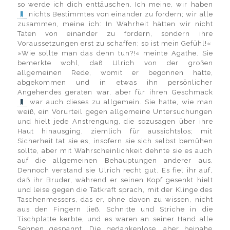
so werde ich dich enttäuschen. Ich meine, wir haben
nichts Bestimmtes von einander zu fordern; wir alle
zusammen, meine ich: In Wahrheit hätten wir nicht
Taten von einander zu fordern, sondern ihre
Voraussetzungen erst zu schaffen; so ist mein Gefühl!«
»Wie sollte man das denn tun?!« meinte Agathe. Sie
bemerkte wohl, daß Ulrich von der großen
allgemeinen Rede, womit er begonnen hatte,
abgekommen und in etwas ihn persönlicher
Angehendes geraten war, aber für ihren Geschmack
war auch dieses zu allgemein. Sie hatte, wie man
weiß, ein Vorurteil gegen allgemeine Untersuchungen
und hielt jede Anstrengung, die sozusagen über ihre
Haut hinausging, ziemlich für aussichtslos; mit
Sicherheit tat sie es, insofern sie sich selbst bemühen
sollte, aber mit Wahrscheinlichkeit dehnte sie es auch
auf die allgemeinen Behauptungen anderer aus.
Dennoch verstand sie Ulrich recht gut. Es fiel ihr auf,
daß ihr Bruder, während er seinen Kopf gesenkt hielt
und leise gegen die Tatkraft sprach, mit der Klinge des
Taschenmessers, das er, ohne davon zu wissen, nicht
aus den Fingern ließ, Schnitte und Striche in die
Tischplatte kerbte, und es waren an seiner Hand alle
Sehnen gespannt. Die gedankenlose, aber beinahe