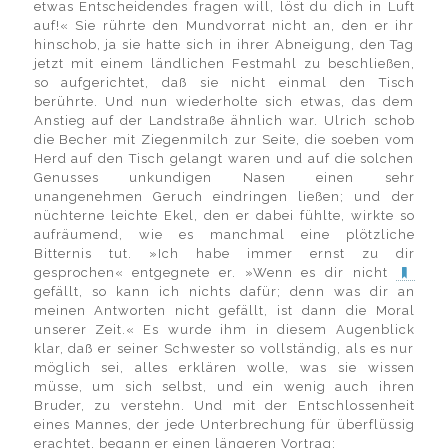
etwas Entscheidendes fragen will, löst du dich in Luft
auf!« Sie rührte den Mundvorrat nicht an, den er ihr
hinschob, ja sie hatte sich in ihrer Abneigung, den Tag
jetzt mit einem ländlichen Festmahl zu beschließen,
so aufgerichtet, daß sie nicht einmal den Tisch
berührte. Und nun wiederholte sich etwas, das dem
Anstieg auf der Landstraße ähnlich war. Ulrich schob
die Becher mit Ziegenmilch zur Seite, die soeben vom
Herd auf den Tisch gelangt waren und auf die solchen
Genusses unkundigen Nasen einen sehr
unangenehmen Geruch eindringen ließen; und der
nüchterne leichte Ekel, den er dabei fühlte, wirkte so
aufräumend, wie es manchmal eine plötzliche
Bitternis tut. »Ich habe immer ernst zu dir
gesprochen« entgegnete er. »Wenn es dir nicht
gefällt, so kann ich nichts dafür; denn was dir an
meinen Antworten nicht gefällt, ist dann die Moral
unserer Zeit.« Es wurde ihm in diesem Augenblick
klar, daß er seiner Schwester so vollständig, als es nur
möglich sei, alles erklären wolle, was sie wissen
müsse, um sich selbst, und ein wenig auch ihren
Bruder, zu verstehn. Und mit der Entschlossenheit
eines Mannes, der jede Unterbrechung für überflüssig
erachtet, begann er einen längeren Vortrag: