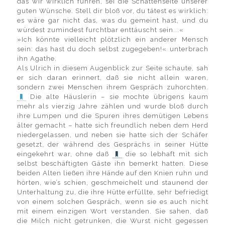
das wir wirklich führen, sei die Schattenseite unserer
guten Wünsche. Stell dir bloß vor, du tätest es wirklich:
es wäre gar nicht das, was du gemeint hast, und du
würdest zumindest furchtbar enttäuscht sein...«
»Ich könnte vielleicht plötzlich ein anderer Mensch
sein: das hast du doch selbst zugegeben!« unterbrach
ihn Agathe.
Als Ulrich in diesem Augenblick zur Seite schaute, sah
er sich daran erinnert, daß sie nicht allein waren,
sondern zwei Menschen ihrem Gespräch zuhorchten.
Die alte Häuslerin – sie mochte übrigens kaum
mehr als vierzig Jahre zählen und wurde bloß durch
ihre Lumpen und die Spuren ihres demütigen Lebens
älter gemacht – hatte sich freundlich neben dem Herd
niedergelassen, und neben sie hatte sich der Schäfer
gesetzt, der während des Gesprächs in seiner Hütte
eingekehrt war, ohne daß
die so lebhaft mit sich
selbst beschäftigten Gäste ihn bemerkt hatten. Diese
beiden Alten ließen ihre Hände auf den Knien ruhn und
hörten, wie’s schien, geschmeichelt und staunend der
Unterhaltung zu, die ihre Hütte erfüllte, sehr befriedigt
von einem solchen Gespräch, wenn sie es auch nicht
mit einem einzigen Wort verstanden. Sie sahen, daß
die Milch nicht getrunken, die Wurst nicht gegessen