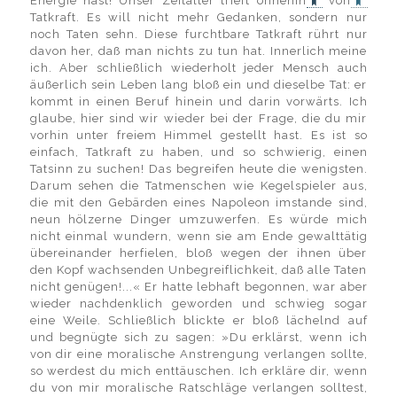
Energie hast! Unser Zeitalter trieft ohnehin
von
Tatkraft. Es will nicht mehr Gedanken, sondern nur
noch Taten sehn. Diese furchtbare Tatkraft rührt nur
davon her, daß man nichts zu tun hat. Innerlich meine
ich. Aber schließlich wiederholt jeder Mensch auch
äußerlich sein Leben lang bloß ein und dieselbe Tat: er
kommt in einen Beruf hinein und darin vorwärts. Ich
glaube, hier sind wir wieder bei der Frage, die du mir
vorhin unter freiem Himmel gestellt hast. Es ist so
einfach, Tatkraft zu haben, und so schwierig, einen
Tatsinn zu suchen! Das begreifen heute die wenigsten.
Darum sehen die Tatmenschen wie Kegelspieler aus,
die mit den Gebärden eines Napoleon imstande sind,
neun hölzerne Dinger umzuwerfen. Es würde mich
nicht einmal wundern, wenn sie am Ende gewalttätig
übereinander herfielen, bloß wegen der ihnen über
den Kopf wachsenden Unbegreiflichkeit, daß alle Taten
nicht genügen!...« Er hatte lebhaft begonnen, war aber
wieder nachdenklich geworden und schwieg sogar
eine Weile. Schließlich blickte er bloß lächelnd auf
und begnügte sich zu sagen: »Du erklärst, wenn ich
von dir eine moralische Anstrengung verlangen sollte,
so werdest du mich enttäuschen. Ich erkläre dir, wenn
du von mir moralische Ratschläge verlangen solltest,