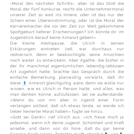
›Moral des nächsten Schritts‹, aber ist das bloß die
Moral der fünf Konkurse, reicht die Unternehmermoral
unserer Zeit so weit ins Innere, oder ist das nur der
Schein einer Übereinstimmung, oder ist die Moral der
Karrieremacher die vor der Zeit zur Welt gekommene
Spottgeburt tieferer Erscheinungen? Ich könnte dir im
Augenblick darauf keine Antwort geben!«
Die kleine Atempause, die Ulrich in seinen
Erklärungen eintreten ließ, war durchaus nur
rednerisch, denn er beabsichtigte, seine Ansichten
noch weiter zu entwickeln. Aber Agathe, die bisher in
der ihr manchmal eigentümlichen lebendig-leblosen
Art zugehört hatte, brachte das Gespräch durch die
einfache Bemerkung planwidrig vorwärts, daß ihr
diese
Antwort gleichgültig wäre, denn sie wolle nur
wissen, wie es Ulrich in Person halte, und alles, was
man denken könne, aufzufassen, sei sie außerstande.
»Wenn du von mir aber in irgend einer Form
verlangen solltest, daß ich etwas leiste, so werde ich
lieber keinerlei Moral haben« fügte sie hinzu.
»Gott sei Dank!« rief Ulrich aus. »Ich freue mich ja
jedesmal, wenn ich deine Jugend, Schönheit und Kraft
ansehe, und dann von dir höre, daß du gar keine