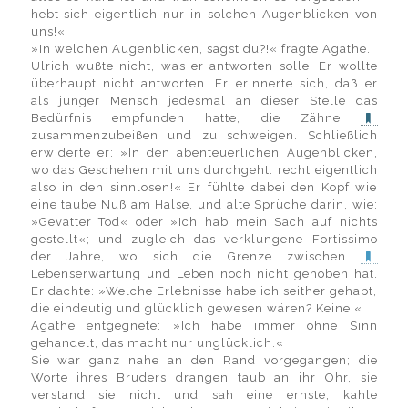
hebt sich eigentlich nur in solchen Augenblicken von
uns!«
»In welchen Augenblicken, sagst du?!« fragte Agathe.
Ulrich wußte nicht, was er antworten solle. Er wollte
überhaupt nicht antworten. Er erinnerte sich, daß er
als junger Mensch jedesmal an dieser Stelle das
Bedürfnis empfunden hatte, die Zähne
zusammenzubeißen und zu schweigen. Schließlich
erwiderte er: »In den abenteuerlichen Augenblicken,
wo das Geschehen mit uns durchgeht: recht eigentlich
also in den sinnlosen!« Er fühlte dabei den Kopf wie
eine taube Nuß am Halse, und alte Sprüche darin, wie:
»Gevatter Tod« oder »Ich hab mein Sach auf nichts
gestellt«; und zugleich das verklungene Fortissimo
der Jahre, wo sich die Grenze zwischen
Lebenserwartung und Leben noch nicht gehoben hat.
Er dachte: »Welche Erlebnisse habe ich seither gehabt,
die eindeutig und glücklich gewesen wären? Keine.«
Agathe entgegnete: »Ich habe immer ohne Sinn
gehandelt, das macht nur unglücklich.«
Sie war ganz nahe an den Rand vorgegangen; die
Worte ihres Bruders drangen taub an ihr Ohr, sie
verstand sie nicht und sah eine ernste, kahle