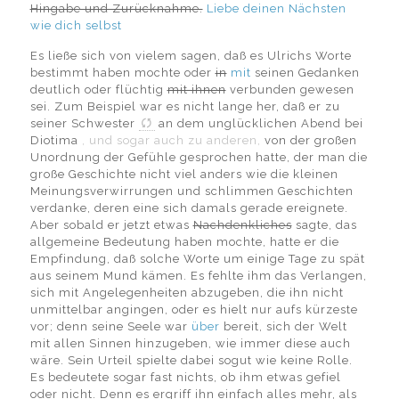
Hingabe und Zurücknahme.
Liebe deinen Nächsten
wie dich selbst
Es ließe sich von vielem sagen, daß es Ulrichs Worte
bestimmt haben mochte oder
in
mit
seinen Gedanken
deutlich oder flüchtig
mit ihnen
verbunden gewesen
sei. Zum Beispiel war es nicht lange her, daß er zu
seiner Schwester
an dem unglücklichen Abend bei
Diotima
, und sogar auch zu anderen,
von der großen
Unordnung der Gefühle gesprochen hatte, der man die
große Geschichte nicht viel anders wie die kleinen
Meinungsverwirrungen und schlimmen Geschichten
verdanke, deren eine sich damals gerade ereignete.
Aber sobald er jetzt etwas
Nachdenkliches
sagte, das
allgemeine Bedeutung haben mochte, hatte er die
Empfindung, daß solche Worte um einige Tage zu spät
aus seinem Mund kämen. Es fehlte ihm das Verlangen,
sich mit Angelegenheiten abzugeben, die ihn nicht
unmittelbar angingen, oder es hielt nur aufs kürzeste
vor; denn seine Seele war
über
bereit, sich der Welt
mit allen Sinnen hinzugeben, wie immer diese auch
wäre. Sein Urteil spielte dabei sogut wie keine Rolle.
Es bedeutete sogar fast nichts, ob ihm etwas gefiel
oder nicht. Denn es ergriff ihn einfach alles mehr, als