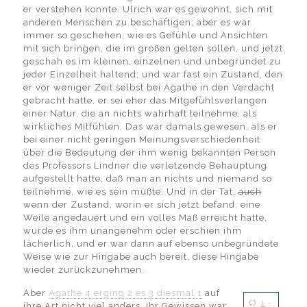
er verstehen konnte. Ulrich war es gewohnt, sich mit
anderen Menschen zu beschäftigen; aber es war
immer so geschehen, wie es Gefühle und Ansichten
mit sich bringen, die im großen gelten sollen, und jetzt
geschah es im kleinen, einzelnen und unbegründet zu
jeder Einzelheit haltend; und war fast ein Zustand, den
er vor weniger Zeit selbst bei Agathe in den Verdacht
gebracht hatte, er sei eher das Mitgefühlsverlangen
einer Natur, die an nichts wahrhaft teilnehme, als
wirkliches Mitfühlen. Das war damals gewesen, als er
bei einer nicht geringen Meinungsverschiedenheit
über die Bedeutung der ihm wenig bekannten Person
des Professors Lindner die verletzende Behauptung
aufgestellt hatte, daß man an nichts und niemand so
teilnehme, wie es sein müßte. Und in der Tat,
auch
wenn der Zustand, worin er sich jetzt befand, eine
Weile angedauert und ein volles Maß erreicht hatte,
wurde es ihm unangenehm oder erschien ihm
lächerlich, und er war dann auf ebenso unbegründete
Weise wie zur Hingabe auch bereit, diese Hingabe
wieder zurückzunehmen.
Aber
Agathe
4
erging
2
es
3
diesmal
1
auf
1
-
ihre Art nicht viel anders. Ihr Gewissen war