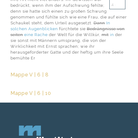
4
.
bedrückt, wenn ihm der Aufschwung fehlte;
denn sie hatte sich einen zu großen Schwung
genommen und fühlte sich wie eine Frau, die auf einer
Schaukel steht, dem Urteil ausgesetzt.
Dann
In
solchen Augenblicken
fürchtete sie
Bedrängnisse von
seiten
eine Rache
der Welt für die Willkür,
mit
in
der
sie sonst mit Männern umsprang, die von der
Wirklichkeit mit Ernst sprachen; wie ihr
herausgeforderter Gatte und der heftig um ihre Seele
bemühte
Er
Mappe V | 6 | 8
Mappe V | 6 | 10