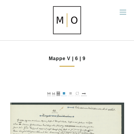
Mappe V | 6 | 9
M
M
M