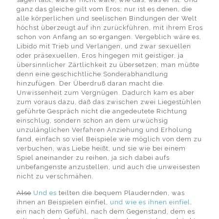
ganz das gleiche gilt vom Eros; nur ist es denen, die
alle körperlichen und seelischen Bindungen der Welt
höchst überzeugt auf ihn zurückführen, mit ihrem Eros
schon von Anfang an so ergangen. Vergeblich wäre es,
Libido mit Trieb und Verlangen, und zwar sexuellen
oder präsexuellen, Eros hingegen mit geistiger, ja
übersinnlicher Zärtlichkeit zu übersetzen; man müßte
denn eine geschichtliche Sonderabhandlung
hinzufügen. Der Überdruß daran macht die
Unwissenheit zum Vergnügen. Dadurch kam es aber
zum voraus dazu, daß das zwischen zwei Liegestühlen
geführte Gespräch nicht die angedeutete Richtung
einschlug, sondern schon an dem urwüchsig
unzulänglichen Verfahren Anziehung und Erholung
fand, einfach so viel Beispiele wie möglich von dem zu
verbuchen, was Liebe heißt, und sie wie bei einem
Spiel aneinander zu reihen, ja sich dabei aufs
unbefangenste anzustellen, und auch die unweisesten
nicht zu verschmähen.
Also
Und es
teilten die bequem Plaudernden, was
ihnen an Beispielen einfiel,
und wie es ihnen einfiel,
ein nach dem Gefühl, nach dem Gegenstand, dem es