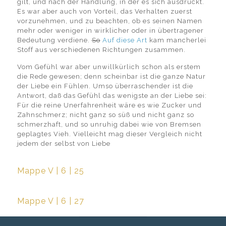
gilt, und nach der Handlung, in der es sich ausdrückt.
Es war aber auch von Vorteil, das Verhalten zuerst
vorzunehmen, und zu beachten, ob es seinen Namen
mehr oder weniger in wirklicher oder in übertragener
Bedeutung verdiene.
So
Auf diese Art
kam mancherlei
Stoff aus verschiedenen Richtungen zusammen.
Vom Gefühl war aber unwillkürlich schon als erstem
die Rede gewesen; denn scheinbar ist die ganze Natur
der Liebe ein Fühlen. Umso überraschender ist die
Antwort, daß das Gefühl das wenigste an der Liebe sei:
Für die reine Unerfahrenheit wäre es wie Zucker und
Zahnschmerz; nicht ganz so süß und nicht ganz so
schmerzhaft, und so unruhig dabei wie von Bremsen
geplagtes Vieh. Vielleicht mag dieser Vergleich nicht
jedem der selbst von Liebe
Mappe V | 6 | 25
Mappe V | 6 | 27