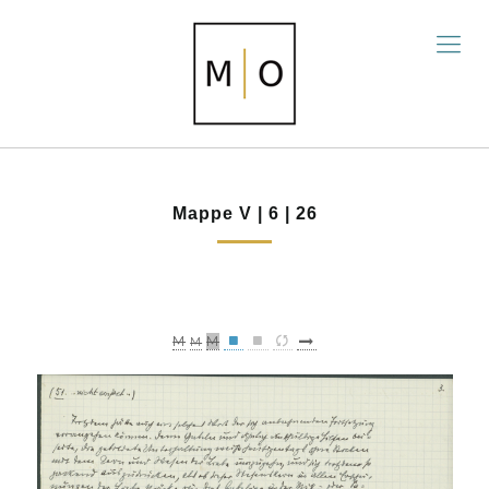
Mappe V | 6 | 26
M
M
M