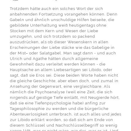
Trotzdem hätte auch ein solches Wort der sich
anbahnenden Fortsetzung vorangehen können. Denn
Gabeln und ähnlich unschuldige Hilfen beiseite, die
gebildete Unterhaltung weiß heutigentags ohne
Stocken mit dem Kern und Wesen der Liebe
umzugehn, und sich trotzdem so packend
auszudrücken, als ob dieser Wesenskern in allen
Erscheinungen der Liebe stäcke wie das Gabelige in
der Mist= oder Salatgabel. Man sagt dann - und auch
Ulrich und Agathe hätten durch allgemeine
Gewohnheit dazu verleitet werden können - die
Hauptsache an allem Liebesartigen sei Libido, oder
sagt, daß sie Eros sei. Diese beiden Worte haben nicht
die gleiche Geschichte, aber eben doch, und zumal in
Ansehung der Gegenwart, eine vergleichbare. Als
nämlich die Psychoanalyse (weil eine Zeit, die sich
nirgends auf geistige Tiefe einläßt, mit Neugierde hört,
daß sie eine Tiefenpsychologie habe) anfing zur
Tagesphilosophie zu werden und die bürgerliche
Abenteuerlosigkeit unterbrach, ist auch alles und jedes
zur Libido erklärt worden, so daß sich am Ende von
diesem Schlüssel und Nachschlüsselbegriff so wenig
sagen läßt, was er nicht wäre, wie das, was er ist. Und