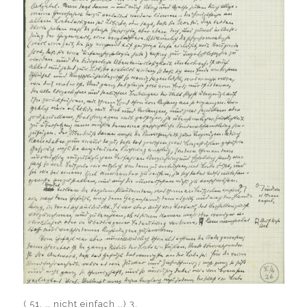
(
51.
.. nicht einfach ..)
3.